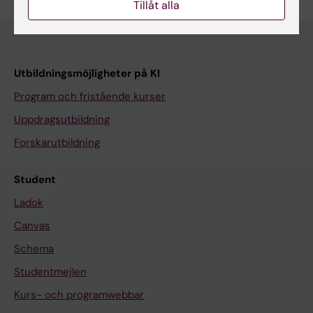
Tillåt alla
Utbildningsmöjligheter på KI
Program och fristående kurser
Uppdragsutbildning
Forskarutbildning
Student
Ladok
Canvas
Schema
Studentmejlen
Kurs- och programwebbar