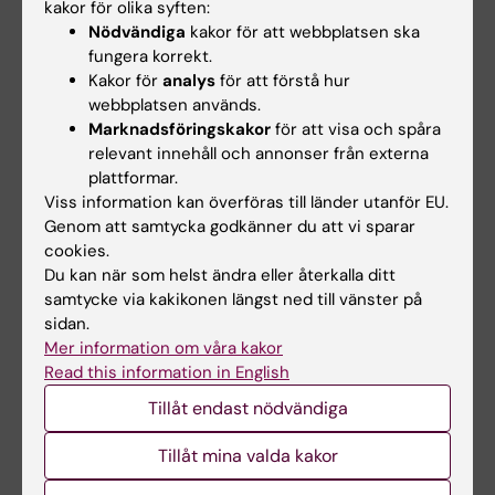
kakor för olika syften:
äm
Nödvändiga
kakor för att webbplatsen ska
MI
fungera korrekt.
Kakor för
analys
för att förstå hur
webbplatsen används.
Marknadsföringskakor
för att visa och spåra
relevant innehåll och annonser från externa
Motiverande
3
8 900 SEK
Be
plattformar.
samtal med
Han
Viss information kan överföras till länder utanför EU.
yrkesmässig
Led
Genom att samtycka godkänner du att vi sparar
tillämpning - del 2
Psy
Psy
cookies.
Övr
Du kan när som helst ändra eller återkalla ditt
äm
samtycke via kakikonen längst ned till vänster på
MI
sidan.
Mer information om våra kakor
Read this information in English
Tillåt endast nödvändiga
Innehållsgranskare:
Michelle Azorbo
Tillåt mina valda kakor
Redaktör:
Michelle Azorbo
Sidan uppdaterad:
2025-08-22