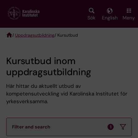
Skip
to
main
Sök
English
Meny
content
/
Uppdragsutbildning
/ Kursutbud
Breadcrumb
Kursutbud inom
uppdragsutbildning
Här hittar du aktuellt utbud av
kompetensutveckling vid Karolinska Institutet för
yrkesverksamma.
Filter and search
1