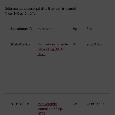
Sökresultat baserat på dina filter och fritextsök.
Visar 1–5 av 5 träffar
Startdatum
Kursnamn
Hp
Pris
Kat
Sort descending
2026-09-02
Motivationshöjande
3
9 500 SEK
Be
behandling (MET),
Mis
HT26
2026-09-16
Motiverande
7.5
23 500 SEK
Led
ledarskap 7,5 hp,
HT26