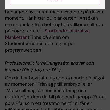
Du har möjlighet att ansöka om undantag från
behörighetsvillkoren med avseende på dessa
moment. Här hittar du blanketten ”Ansökan
om undantag från behörighetsvillkoren till kurs
på högre termin”:
Studieadministrativa
blanketter
(Finns på sidan om
Studieinformation och regler på
programwebben)
Professionellt förhållningssätt, ansvar och
lärande (Pfal/tidigare TBL):
Om du har beviljats tillgodoräknande på något
av momenten ”Från ägg till embryo” eller
”Matsmältning, ämnesomsättning och
nutrition”, så kan du bli placerad i grupp för att
göra Pfal som ett ”restmoment”; ni får en
inlämningsuppgift att jobba med i gruppen –