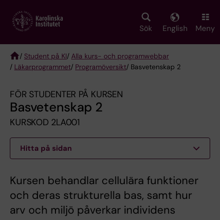
Skip
to
main
Sök
English
Meny
content
/
Student på KI
/
Alla kurs- och programwebbar
/
Läkarprogrammet
/
Programöversikt
/ Basvetenskap 2
Breadcrumb
FÖR STUDENTER PÅ KURSEN
Basvetenskap 2
KURSKOD 2LA001
Hitta på sidan
Kursen behandlar cellulära funktioner
och deras strukturella bas, samt hur
arv och miljö påverkar individens