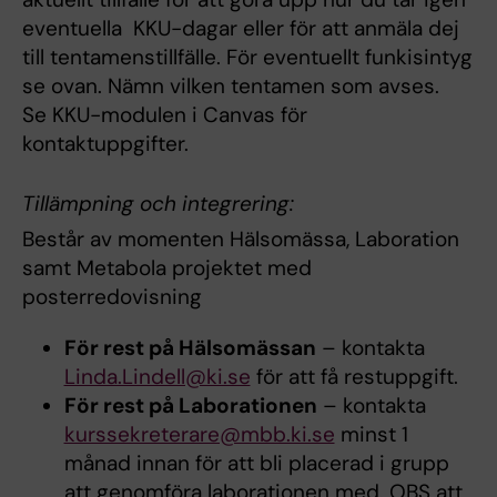
eventuella KKU-dagar eller för att anmäla dej
till tentamenstillfälle. För eventuellt funkisintyg
se ovan. Nämn vilken tentamen som avses.
Se KKU-modulen i Canvas för
kontaktuppgifter.
Tillämpning och integrering:
Består av momenten Hälsomässa, Laboration
samt Metabola projektet med
posterredovisning
För rest på Hälsomässan
– kontakta
Linda.Lindell@ki.se
för att få restuppgift.
För rest på Laborationen
– kontakta
kurssekreterare@mbb.ki.se
minst 1
månad innan för att bli placerad i grupp
att genomföra laborationen med. OBS att