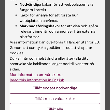
i slutet av terminen.
Nödvändiga
kakor för att webbplatsen ska
Om du har ingått i grupp och genomfört
fungera korrekt.
Kakor för
analys
för att förstå hur
hela projektet med undantag för själva
webbplatsen används.
redovisningen, finns ett rest-
Marknadsföringskakor
för att visa och spåra
redovisningstillfälle straxt efter ordinarie
relevant innehåll och annonser från externa
tillfälle – se aktuell Canvassida. Missar du
plattformar.
det tillfället, får du vänta till nästa
Viss information kan överföras till länder utanför EU.
Genom att samtycka godkänner du att vi sparar
ordinarie tillfälle.
cookies.
Du kan när som helst ändra eller återkalla ditt
Du som ska resta delarna ”Laboration” och
samtycke via kakikonen längst ned till vänster på
/eller/ ”Metabola projektet med
sidan.
posterredovisning” med grupp (vid nästa
Mer information om våra kakor
ordinarie tillfälle) vid höstterminens sista
Read this information in English
vecka kommer inte att hinna bli behörig till
Tillåt endast nödvändiga
termin 3, eftersom de kommer så sent på
terminen att resultatet inte säkert hinner in i
Tillåt mina valda kakor
Ladok i tid för uppflyttning.
Tillåt alla