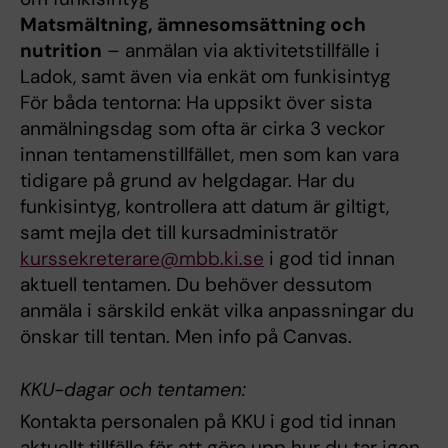
Matsmältning, ämnesomsättning och
nutrition
– anmälan via aktivitetstillfälle i
Ladok, samt även via enkät om funkisintyg
För båda tentorna: Ha uppsikt över sista
anmälningsdag som ofta är cirka 3 veckor
innan tentamenstillfället, men som kan vara
tidigare på grund av helgdagar. Har du
funkisintyg, kontrollera att datum är giltigt,
samt mejla det till kursadministratör
kurssekreterare@mbb.ki.se
i god tid innan
aktuell tentamen. Du behöver dessutom
anmäla i särskild enkät vilka anpassningar du
önskar till tentan. Men info på Canvas.
KKU-dagar och tentamen:
Kontakta personalen på KKU i god tid innan
aktuellt tillfälle för att göra upp hur du tar igen