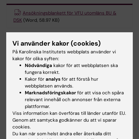
Ansökningsblankett för VFU utomläns BU &
DSK
(Word, 58.97 KB)
Vård av äldre
Vi använder kakor (cookies)
På Karolinska Institutets webbplats använder vi
kakor för olika syften:
Ansökningsblankett för VFU utomläns Vård av
Nödvändiga
kakor för att webbplatsen ska
äldre
(Word, 56.8 KB)
fungera korrekt.
Kakor för
analys
för att förstå hur
webbplatsen används.
Psykiatrisk vård
Marknadsföringskakor
för att visa och spåra
relevant innehåll och annonser från externa
plattformar.
Ansökan om VFU utomläns Psykiatri
(Word,
Viss information kan överföras till länder utanför EU.
56.32 KB)
Genom att samtycka godkänner du att vi sparar
cookies.
Du kan när som helst ändra eller återkalla ditt
Hade du nytta av informationen på denna sida?