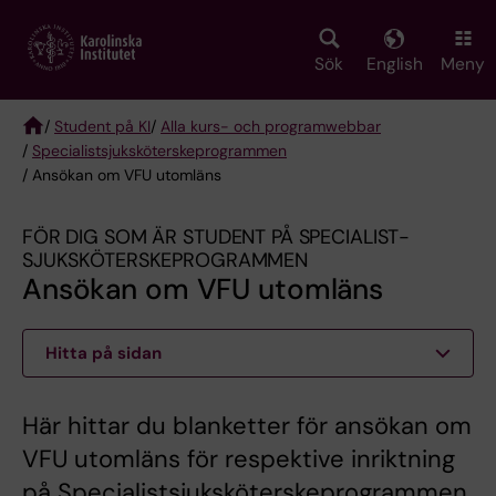
Skip
to
main
Sök
English
Meny
content
/
Student på KI
/
Alla kurs- och programwebbar
/
Specialist­sjuksköterske­programmen
Breadcrumb
/ Ansökan om VFU utomläns
FÖR DIG SOM ÄR STUDENT PÅ SPECIALIST­
SJUKSKÖTERSKE­PROGRAMMEN
Ansökan om VFU utomläns
Hitta på sidan
Här hittar du blanketter för ansökan om
VFU utomläns för respektive inriktning
på Specialistsjuksköterskeprogrammen.