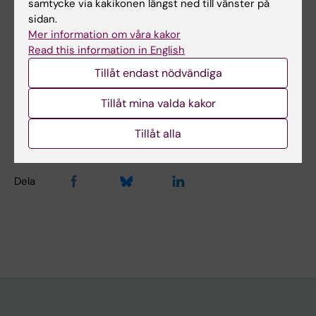
samtycke via kakikonen längst ned till vänster på
sidan.
Yes
Mer information om våra kakor
No
Read this information in English
Tillåt endast nödvändiga
Innehållsgranskare:
Tillåt mina valda kakor
Lise Lott Rydström
Redaktör:
Elin Vahlgren
Sidan uppdaterad:
2026-02-03
Tillåt alla
Dela