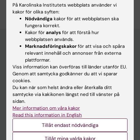
På Karolinska Institutets webbplats använder vi
Michelle Azorbo
Redaktör:
Michelle Azorbo
kakor för olika syften:
Sidan uppdaterad:
2025-08-22
Nödvändiga
kakor för att webbplatsen ska
fungera korrekt.
Kakor för
analys
för att förstå hur
webbplatsen används.
Marknadsföringskakor
för att visa och spåra
Utbildningsmöjligheter på KI
relevant innehåll och annonser från externa
plattformar.
Program och fristående kurser
Viss information kan överföras till länder utanför EU.
Uppdragsutbildning
Genom att samtycka godkänner du att vi sparar
cookies.
Forskarutbildning
Du kan när som helst ändra eller återkalla ditt
samtycke via kakikonen längst ned till vänster på
Student
sidan.
Mer information om våra kakor
Ladok
Read this information in English
Canvas
Tillåt endast nödvändiga
Schema
Tillåt mina valda kakor