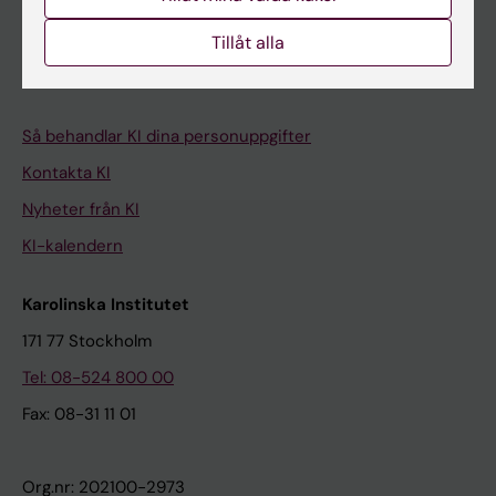
Studentmejlen
Kurs- och programwebbar
Tillåt alla
Student på KI
Så behandlar KI dina personuppgifter
Kontakta KI
Nyheter från KI
KI-kalendern
Karolinska Institutet
171 77 Stockholm
Tel: 08-524 800 00
Fax: 08-31 11 01
Org.nr: 202100-2973