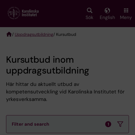
Skip
to
main
Sök
English
Meny
content
/
Uppdragsutbildning
/ Kursutbud
Breadcrumb
Kursutbud inom
uppdragsutbildning
Här hittar du aktuellt utbud av
kompetensutveckling vid Karolinska Institutet för
yrkesverksamma.
Filter and search
1