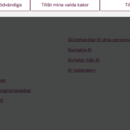
nödvändiga
Tillåt mina valda kakor
Ti
Så behandlar KI dina personu
Kontakta KI
Nyheter från KI
KI-kalendern
len
programwebbar
KI