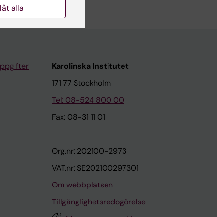
llåt alla
ppgifter
Karolinska Institutet
171 77 Stockholm
Tel: 08-524 800 00
Fax: 08-31 11 01
Org.nr: 202100-2973
VAT.nr: SE202100297301
Om webbplatsen
Tillgänglighetsredogörelse