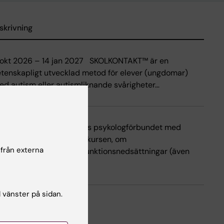
skrivning
 okt 2026 – 14 jan 2027 SKOLKONTAKT™ är en
etenskapligt utvecklad metod för elever (ungdomar)
ed autism eller autismliknande svårigheter…
ursen är ackrediterad hos psykologförbundet med
urskod RA2589. Den här kursen, om
 från externa
tvecklingsneurologiska funktionsnedsättningar (även
allade NPF…
l vänster på sidan.