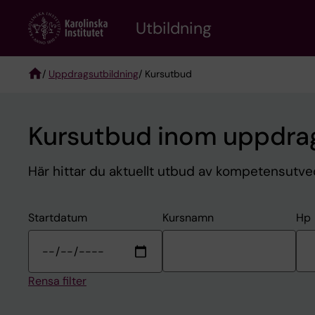
Skip
to
Utbildning
main
content
/
Uppdragsutbildning
/ Kursutbud
Breadcrumb
Kursutbud inom uppdrag
Här hittar du aktuellt utbud av kompetensutvec
Startdatum
Kursnamn
Hp
Rensa filter