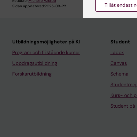
Redaktör:
Michelle Azorbo
Tillåt endast 
Sidan uppdaterad:
2025-08-22
Utbildningsmöjligheter på KI
Student
Program och fristående kurser
Ladok
Uppdragsutbildning
Canvas
Forskarutbildning
Schema
Studentmej
Kurs- och 
Student på 