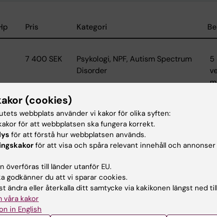
Hp
Pris
Kategori
Be
7 400 SEK
Psykologi, NPF, Autism Spectrum
5
Disorder
v
m
kakor (cookies)
tutets webbplats använder vi kakor för olika syften:
15
28 500 SEK
Barn- och ungdomspsykiatri,
K
akor för att webbplatsen ska fungera korrekt.
lys
för att förstå hur webbplatsen används.
Neurologi, NPF, Neuropsykiatriska
k
ingskakor
för att visa och spåra relevant innehåll och annonser
funktionsnedsättningar, Psykolog
u
k
 överföras till länder utanför EU.
 godkänner du att vi sparar cookies.
t ändra eller återkalla ditt samtycke via kakikonen längst ned til
 våra kakor
on in English