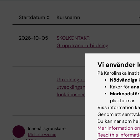
Startdatum
Kursnamn
Sort descending
2026-10-05
SKOLKONTAKT:
Grupptränarutbildning
Vi använder 
På Karolinska Insti
Utredning och diagnostik:
Nödvändiga
k
Kakor för
ana
utvecklingsneurologiska
Marknadsför
funktionsnedsättningar 0-6 år
plattformar.
Viss information kan
Genom att samtycka
Du kan när som hels
Mer information om
Innehållsgranskare:
Read this informati
Michelle Azorbo