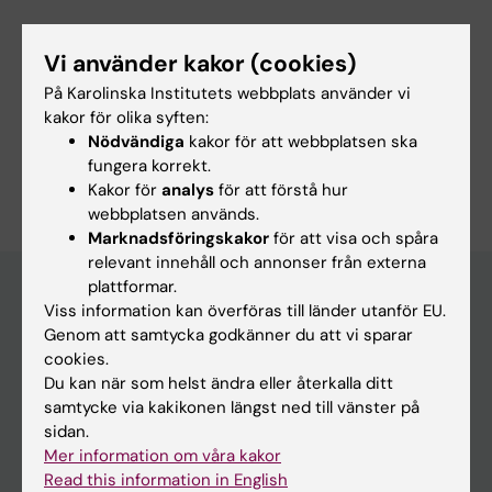
Vi använder kakor (cookies)
På Karolinska Institutets webbplats använder vi
kakor för olika syften:
Nödvändiga
kakor för att webbplatsen ska
Innehållsgranskare:
fungera korrekt.
Michelle Azorbo
Kakor för
analys
för att förstå hur
Redaktör:
Michelle Azorbo
Sidan uppdaterad:
2025-08-22
webbplatsen används.
Marknadsföringskakor
för att visa och spåra
relevant innehåll och annonser från externa
plattformar.
Viss information kan överföras till länder utanför EU.
Genom att samtycka godkänner du att vi sparar
Utbildningsmöjligheter på KI
cookies.
Program och fristående kurser
Du kan när som helst ändra eller återkalla ditt
samtycke via kakikonen längst ned till vänster på
Uppdragsutbildning
sidan.
Forskarutbildning
Mer information om våra kakor
Read this information in English