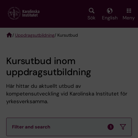
Skip
to
main
Sök
English
Meny
content
/
Uppdragsutbildning
/ Kursutbud
Breadcrumb
Kursutbud inom
uppdragsutbildning
Här hittar du aktuellt utbud av
kompetensutveckling vid Karolinska Institutet för
yrkesverksamma.
Filter and search
1