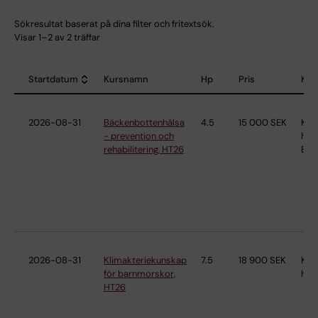
Sökresultat baserat på dina filter och fritextsök.
Visar 1–2 av 2 träffar
Startdatum
Kursnamn
Hp
Pris
Kat
Sort descending
2026-08-31
Bäckenbottenhälsa
4.5
15 000 SEK
Kvi
- prevention och
häls
rehabilitering, HT26
Bäc
2026-08-31
Klimakteriekunskap
7.5
18 900 SEK
Kvi
för barnmorskor,
häl
HT26