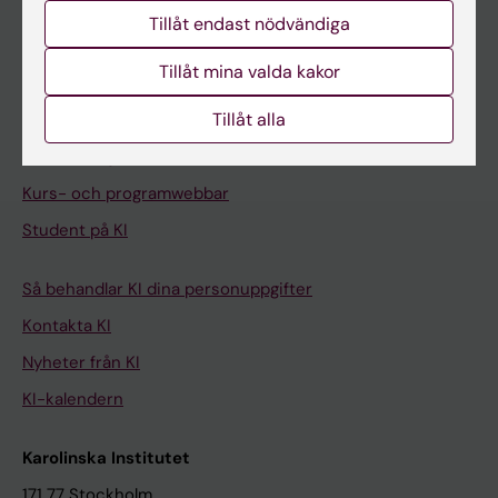
Student
Tillåt endast nödvändiga
Ladok
Tillåt mina valda kakor
Canvas
Tillåt alla
Schema
Studentmejlen
Kurs- och programwebbar
Student på KI
Så behandlar KI dina personuppgifter
Kontakta KI
Nyheter från KI
KI-kalendern
Karolinska Institutet
171 77 Stockholm