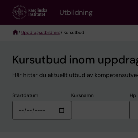
Skip
to
Utbildning
main
content
/
Uppdragsutbildning
/ Kursutbud
Breadcrumb
Kursutbud inom uppdrag
Här hittar du aktuellt utbud av kompetensutvec
Startdatum
Kursnamn
Hp