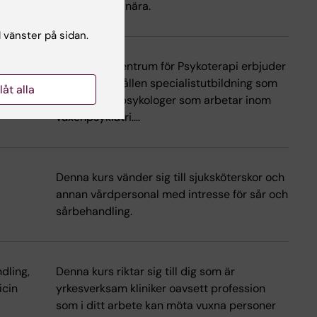
som är suicidnära.
l vänster på sidan.
Kompetenscentrum för Psykoterapi erbjuder
en sammanhållen specialistutbildning som
llåt alla
riktar sig till psykologer som arbetar inom
vuxenpsykiatri.…
Denna kurs vänder sig till sjuksköterskor och
annan vårdpersonal med intresse för sår och
sårbehandling.
dling,
Denna kurs riktar sig till dig som är
icin
yrkesverksam kliniker oavsett profession
som i ditt arbete kan möta vuxna personer