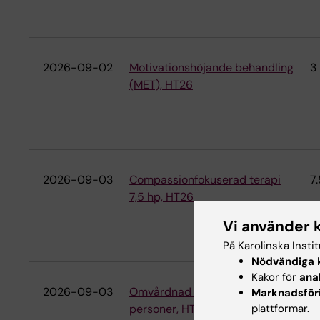
2026-09-02
Motivationshöjande behandling
3
(MET), HT26
2026-09-03
Compassionfokuserad terapi
7.
7,5 hp, HT26
Vi använder 
På Karolinska Insti
Nödvändiga
k
Kakor för
ana
2026-09-03
Omvårdnad för suicidnära
7.
Marknadsför
plattformar.
personer, HT26