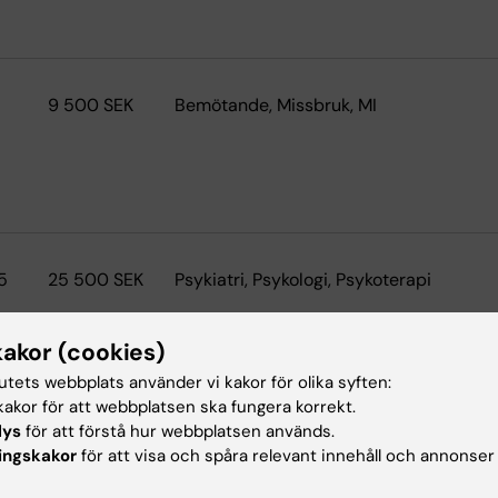
9 500 SEK
Bemötande, Missbruk, MI
5
25 500 SEK
Psykiatri, Psykologi, Psykoterapi
kakor (cookies)
tutets webbplats använder vi kakor för olika syften:
akor för att webbplatsen ska fungera korrekt.
lys
för att förstå hur webbplatsen används.
5
Omvårdnad, Psykiatri, Sjuksköterska
ingskakor
för att visa och spåra relevant innehåll och annonser