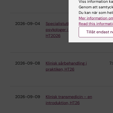
Viss information kan
Genom att samtycka
Du kan när som hels
Mer information om
2026-09-04
Specialistutbildning för
7
Read this informati
psykologer i vuxenpsykiatri,
Tillåt endast 
HT2026
2026-09-08
Klinisk sårbehandling i
7.
praktiken, HT26
2026-09-09
Klinisk transmedicin – en
introduktion, HT26