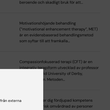
beroende och skadligt bruk för att…
Motivationshöjande behandling
(”motivational enhancement therapy”, MET)
är en evidensbaserad behandlingsmetod
som syftar till att framkalla…
Compassionfokuserad terapi (CFT) är en
integrativ terapiform utvecklad av professor
Paul Gilbert vid University of Derby,
Storbritannien. Metoden…
Denna kurs ger dig fördjupad kompetens
 från externa
inom psykiatrisk omvårdnad av personer