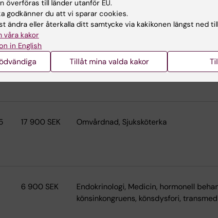
 överföras till länder utanför EU.
 godkänner du att vi sparar cookies.
t ändra eller återkalla ditt samtycke via kakikonen längst ned til
 våra kakor
0
175 000 SEK
Psykiatri
on in English
nödvändiga
Tillåt mina valda kakor
Ti
5
17 900 SEK
Omvårdnad, Sjuksköterka
6 900 SEK
Endokrinologi, Medicin, hormonell behan
könsinkongruens, könsdysfori, transmed