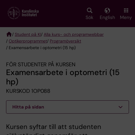
Skip
to
main
Sök
English
Meny
content
/
Student på KI
/
Alla kurs- och programwebbar
/
Optikerprogrammet
/
Programöversikt
Breadcrumb
/ Examensarbete i optometri (15 hp)
FÖR STUDENTER PÅ KURSEN
Examensarbete i optometri (15
hp)
KURSKOD 1OP088
Hitta på sidan
Kursen syftar till att studenten