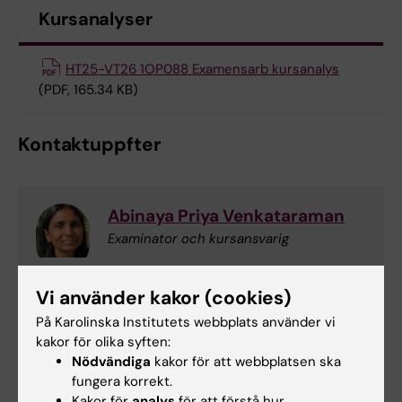
Kursanalyser
HT25-VT26 1OP088 Examensarb kursanalys
(PDF, 165.34 KB)
Kontaktuppfter
Abinaya Priya Venkataraman
Examinator och kursansvarig
Telefon:
Vi använder kakor (cookies)
+46852482545
E-post:
På Karolinska Institutets webbplats använder vi
abinaya.venkataraman@ki.se
kakor för olika syften:
Nödvändiga
kakor för att webbplatsen ska
fungera korrekt.
Kakor för
analys
för att förstå hur