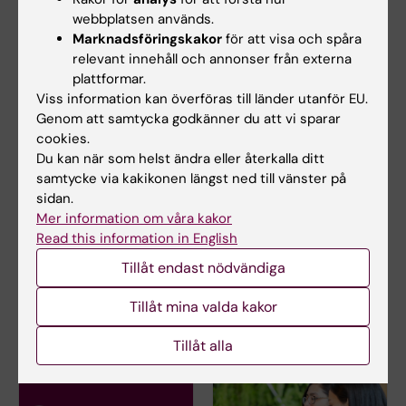
Alberto Domínguez Vicent
webbplatsen används.
Examinator och kursansvarig
Marknadsföringskakor
för att visa och spåra
relevant innehåll och annonser från externa
Telefon:
plattformar.
+46852482523
Viss information kan överföras till länder utanför EU.
E-post:
Genom att samtycka godkänner du att vi sparar
alberto.dominguez.vicent@ki.se
cookies.
Du kan när som helst ändra eller återkalla ditt
samtycke via kakikonen längst ned till vänster på
sidan.
Jaana Johansson
Mer information om våra kakor
Administratör
Read this information in English
Telefon:
Tillåt endast nödvändiga
+46852482529
E-post:
Tillåt mina valda kakor
jaana.johansson@ki.se
Tillåt alla