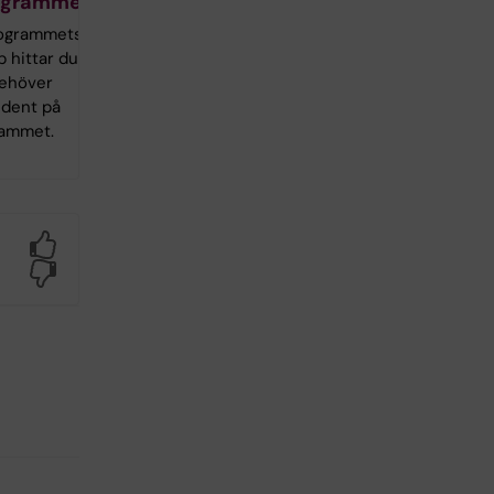
rogrammet
rogrammets
 hittar du
behöver
udent på
rammet.
Yes
No