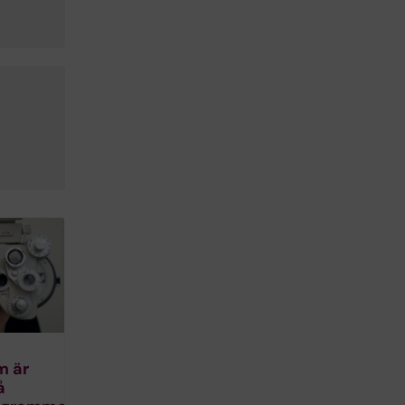
m är
å