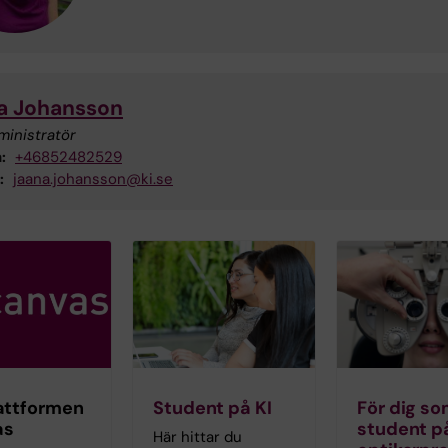
a Johansson
ministratör
:
+46852482529
:
jaana.johansson@ki.se
attformen
Student på KI
För dig so
as
student p
Här hittar du