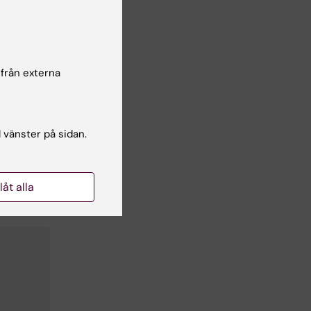
 från externa
l vänster på sidan.
llåt alla