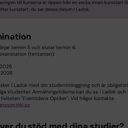
eringen till kurserna är öppen från en vecka innan kursstart til
fter kursstart, du ser dessa datum i Ladok.
ination
rjar termin 5 och slutar termin 6.
examination (tentamen):
 2026
 2026
sker i Ladok med din studentinloggning och är obligator
liga studenter. Anmälningstiderna kan du se i Ladok och 
iviteten "Framtidens Optiker". Vid frågor kontakta
hansson@ki.se
ver du stöd med dina studier?