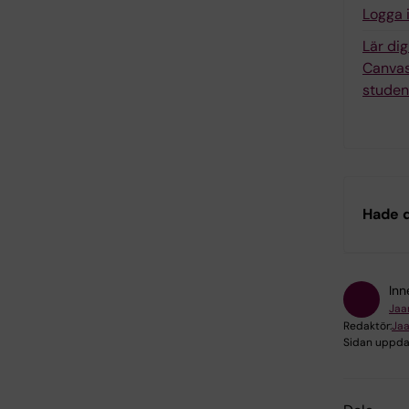
Logga 
Lär di
Canvas
studen
Hade d
Inn
Jaa
Redaktör:
Jaa
Sidan uppda