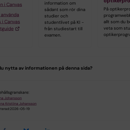
optikerp
information om
in i Canvas
På optikerp
sådant som rör dina
g använda
programwebb
studier och
 i Canvas
allt som du 
studentlivet på KI -
veta som st
tguide
från studiestart till
optikerprog
examen.
u nytta av informationen på denna sida?
ehållsgranskare:
na Johansson
na Kristiina Johansson
terad:
2026-05-19