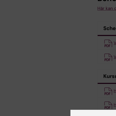
Här kan d
Sch
V
V
Kurs
H
H