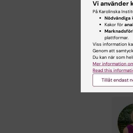
Vi använder 
H
På Karolinska Insti
Nödvändiga
k
Kont
Kakor för
ana
Marknadsför
plattformar.
Viss information kan
Genom att samtycka
Du kan när som hels
Mer information om
Read this informati
Tillåt endast 