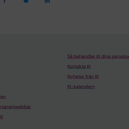
Så behandlar KI dina personu
Kontakta KI
Nyheter från KI
KI-kalendern
len
programwebbar
KI