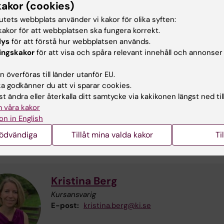
kakor (cookies)
T25-VT26 1OP081 KI2 kursanalys
(PDF, 349.09 KB)
tutets webbplats använder vi kakor för olika syften:
akor för att webbplatsen ska fungera korrekt.
aktuppgifter
lys
för att förstå hur webbplatsen används.
ingskakor
för att visa och spåra relevant innehåll och annonser
 överföras till länder utanför EU.
Marika Ramsay
 godkänner du att vi sparar cookies.
t ändra eller återkalla ditt samtycke via kakikonen längst ned til
Examinator och kursansvarig
 våra kakor
Telefon:
+46852482530
on in English
E-post:
marika.wahlberg.ramsay@ki.se
nödvändiga
Tillåt mina valda kakor
Ti
Kristina Berg
Kursansvarig
E-post:
kristina.berg@ki.se