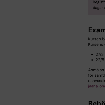
Registr
dagar e
Exam
Kursen bö
Kursens 
27/3
22/5
Anmälan 
för samt
canvasakt
jaana.jo
Behö