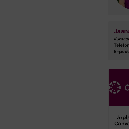
Jaan
Kursad
Telefon
E-post
Lärpl
Canv