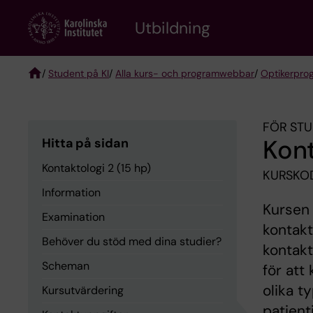
Skip
to
Utbildning
main
content
/
Student på KI
/
Alla kurs- och programwebbar
/
Optikerpro
Breadcrumb
FÖR STU
Kont
Hitta på sidan
Kontaktologi 2 (15 hp)
KURSKOD
Information
Kursen 
Examination
kontakt
Behöver du stöd med dina studier?
kontakt
Scheman
för att
olika t
Kursutvärdering
patient