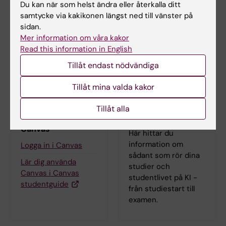
Du kan när som helst ändra eller återkalla ditt
jaana.johansson@ki.se
samtycke via kakikonen längst ned till vänster på
sidan.
Mer information om våra kakor
Read this information in English
Tillåt endast nödvändiga
Tillåt mina valda kakor
Tillåt alla
Lärplattformen
Student på KI
Canvas
Här hittar du
information om
Logga in i Canvas
sådant som rör dina
Lär dig använda
studier och
Canvas i Canvas
studentlivet på KI -
studentguide
från studiestart till
examen.