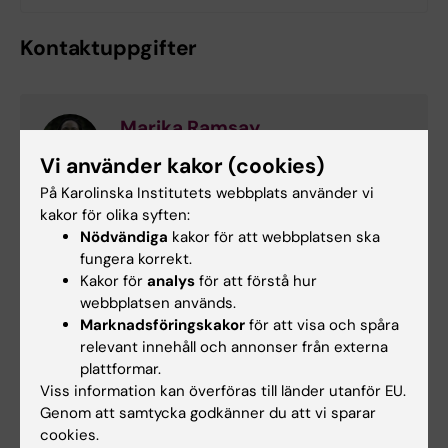
Kontaktuppgifter
Marika Ramsay
Examinator och kursansvarig
Vi använder kakor (cookies)
På Karolinska Institutets webbplats använder vi
Telefon:
kakor för olika syften:
+46852482530
Nödvändiga
kakor för att webbplatsen ska
E-post:
fungera korrekt.
marika.wahlberg.ramsay@ki.se
Kakor för
analys
för att förstå hur
webbplatsen används.
Marknadsföringskakor
för att visa och spåra
Jaana Johansson
relevant innehåll och annonser från externa
plattformar.
Administratör
Viss information kan överföras till länder utanför EU.
Telefon:
Genom att samtycka godkänner du att vi sparar
+46852482529
cookies.
E-post: