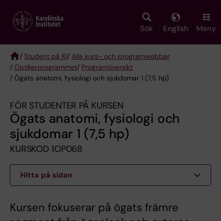
Skip
to
main
Sök
English
Meny
content
/
Student på KI
/
Alla kurs- och programwebbar
/
Optikerprogrammet
/
Programöversikt
Breadcrumb
/ Ögats anatomi, fysiologi och sjukdomar 1 (7,5 hp)
FÖR STUDENTER PÅ KURSEN
Ögats anatomi, fysiologi och
sjukdomar 1 (7,5 hp)
KURSKOD 1OP068
Hitta på sidan
Kursen fokuserar på ögats främre