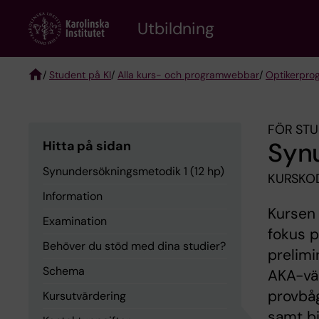
Skip
to
Utbildning
main
content
/
Student på KI
/
Alla kurs- och programwebbar
/
Optikerpro
Breadcrumb
FÖR STU
Synu
Hitta på sidan
Synundersökningsmetodik 1 (12 hp)
KURSKOD
Information
Kursen 
Examination
fokus p
Behöver du stöd med dina studier?
prelimi
Schema
AKA-vär
provbåg
Kursutvärdering
samt bi