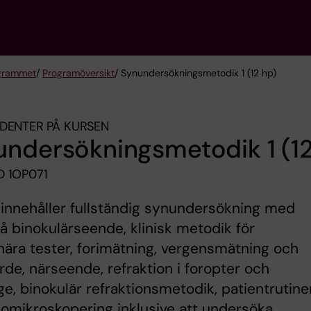
grammet
/
Programöversikt
/ Synundersökningsmetodik 1 (12 hp)
DENTER PÅ KURSEN
ndersökningsmetodik 1 (12
 1OP071
innehåller fullständig synundersökning med
å binokulärseende, klinisk metodik för
nära tester, forimätning, vergensmätning och
de, närseende, refraktion i foropter och
e, binokulär refraktionsmetodik, patientrutine
omikroskopering inklusive att undersöka