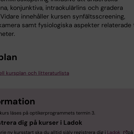
na, konjunktiva, intraokulärlins och gradera
. Vidare innehåller kursen synfältsscreening,
amera samt fysiologiska aspekter relaterade t
heter.
plan
ll kursplan och litteraturlista
ormation
kurs läses på optikerprogrammets termin 3.
trera dig på kurser i Ladok
arje ny kursstart ska du alltid själv registrera dig i
Ladok
på