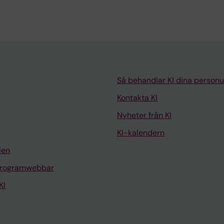
Så behandlar KI dina personu
Kontakta KI
Nyheter från KI
KI-kalendern
len
programwebbar
KI