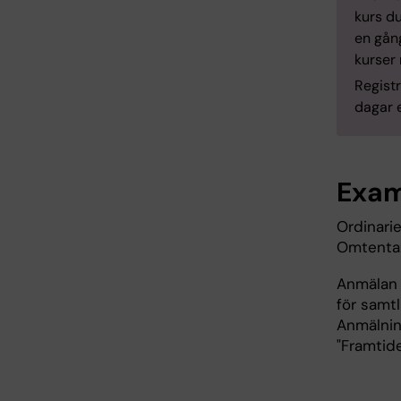
kurs du
en gång
kurser
Registr
dagar e
Exam
Ordinarie
Omtenta:
Anmälan 
för samt
Anmälnin
"Framtide