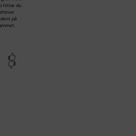
 hittar du
behöver
udent på
rammet.
Yes
No