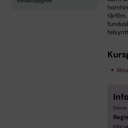
Kontaktuppgifter
hornhin
tårfilm
fundusk
felsynt
Kurs
Aktue
Inf
Denna 
Regis
Inför v