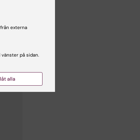
 från externa
l vänster på sidan.
llåt alla