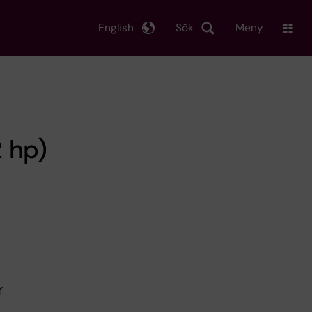
English
Sök
Meny
 hp)
r