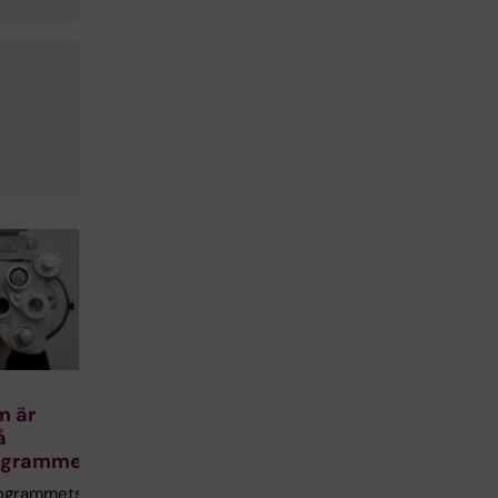
m är
å
rogrammet
rogrammets