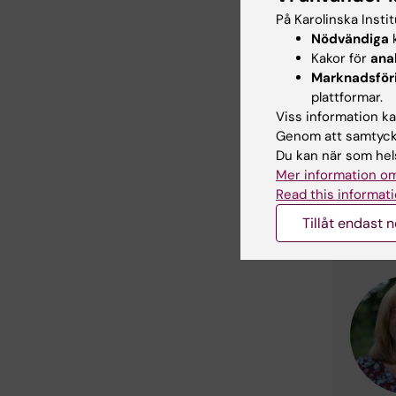
På Karolinska Insti
Kont
Nödvändiga
k
Kakor för
ana
Marknadsför
plattformar.
Viss information kan
Genom att samtycka
Du kan när som hels
Mer information om
Read this informati
Tillåt endast 