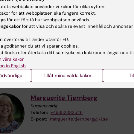
tutets webbplats använder vi kakor för olika syften:
aktuppgifter
akor för att webbplatsen ska fungera korrekt.
lys
för att förstå hur webbplatsen används.
ingskakor
för att visa och spåra relevant innehåll och annonser
Marika Ramsay
 överföras till länder utanför EU.
 godkänner du att vi sparar cookies.
Examinator
t ändra eller återkalla ditt samtycke via kakikonen längst ned til
Telefon:
+46852482530
 våra kakor
E-post:
marika.wahlberg.ramsay@ki.se
on in English
nödvändiga
Tillåt mina valda kakor
Ti
Marguerite Tjernberg
Kursansvarig
Telefon:
+46852482526
E-post:
marguerite.tjernberg@ki.se