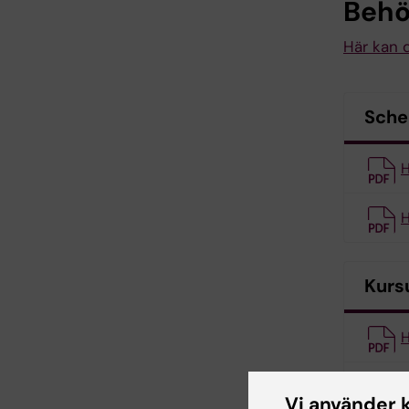
Behö
Här kan d
Sch
H
H
Kurs
H
H
Vi använder 