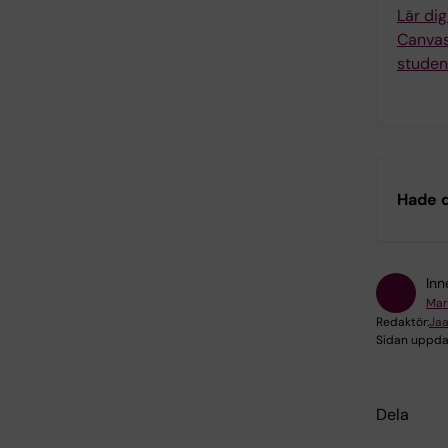
Lär di
Canvas
studen
Hade d
Inn
Mar
Redaktör:
Jaa
Sidan uppda
Dela