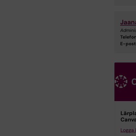
Jaan
Admini
Telefon
E-post
Lärpl
Canv
Logga 