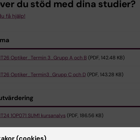
ver du stöd med dina studier?
u få hjälp!
ema
T26 Optiker_Termin 3_Grupp A och B
(PDF, 142.48 KB)
T26 Optiker_Termin3_Grupp C och D
(PDF, 143.28 KB)
utvärdering
T24 1OP071 SUM1 kursanalys
(PDF, 186.56 KB)
T25_1OP071 SUM1 kursanalys
(PDF, 390.45 KB)
kakor (cookies)