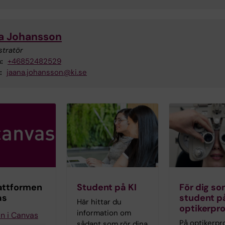
a Johansson
stratör
:
+46852482529
:
jaana.johansson@ki.se
attformen
Student på KI
För dig so
as
student p
Här hittar du
optikerp
information om
in i Canvas
På optikerp
sådant som rör dina