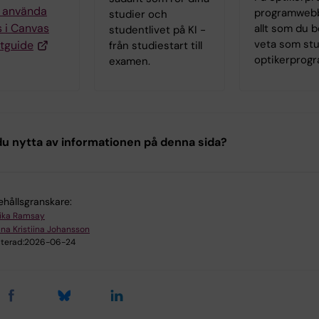
g använda
programwebb
studier och
 i Canvas
allt som du 
studentlivet på KI -
veta som st
tguide
från studiestart till
optikerprog
examen.
u nytta av informationen på denna sida?
ehållsgranskare:
ika Ramsay
na Kristiina Johansson
terad:
2026-06-24