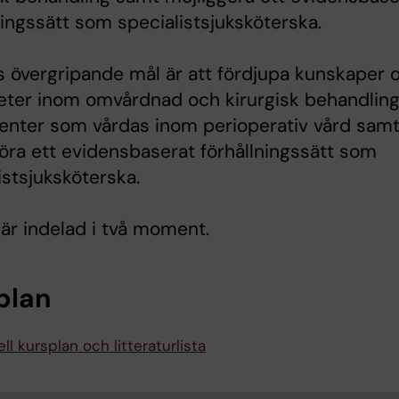
ningssätt som specialistsjuksköterska.
 övergripande mål är att fördjupa kunskaper 
eter inom omvårdnad och kirurgisk behandlin
ienter som vårdas inom perioperativ vård sam
öra ett evidensbaserat förhållningssätt som
istsjuksköterska.
är indelad i två moment.
plan
ll kursplan och litteraturlista