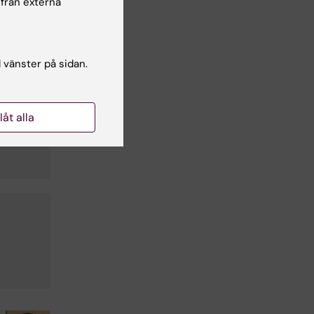
 från externa
l vänster på sidan.
llåt alla