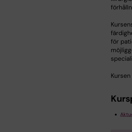
förhåll
Kursens
färdigh
för pat
möjligg
special
Kursen 
Kurs
Aktue