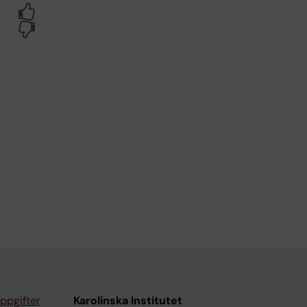
Yes
No
ppgifter
Karolinska Institutet