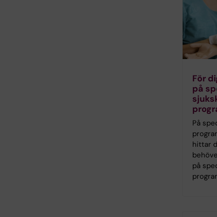
För d
på sp
sjuks
prog
På spec
progr
hittar 
behöve
på spec
progra