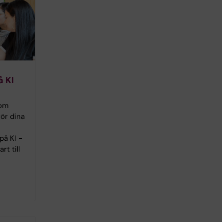
å KI
 om
ör dina
på KI -
rt till