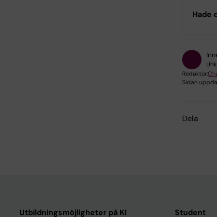
Hade d
Inn
Unk
Redaktör:
Cha
Sidan uppda
Dela
Utbildningsmöjligheter på KI
Student