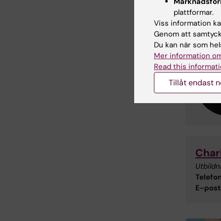
Marknadsför
plattformar.
Viss information kan
Genom att samtycka
Du kan när som hels
Mer information om
Read this informati
Tillåt endast 
Char
Utbildn
Telefon
E-post