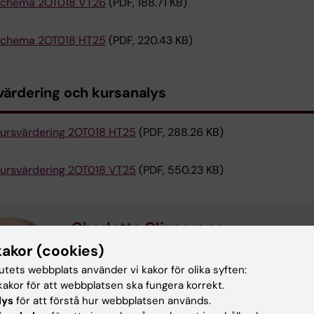
chema 2OT018 VT26
(PDF, 188.71 KB)
chema 2OT018 HT25
(PDF, 220.43 KB)
värdering och kursanalys
ursvärdering 2OT018 HT25
(PDF, 288.26 KB)
ursvärdering 2OT018 VT25
(PDF, 550.23 KB)
Charlotta Olivecrona
Kursledare
kakor (cookies)
E-post:
charlotta.olivecrona@ki.se
tutets webbplats använder vi kakor för olika syften:
akor för att webbplatsen ska fungera korrekt.
lys
för att förstå hur webbplatsen används.