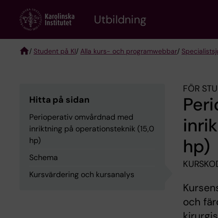
Skip
to
Utbildning
main
content
/
Student på KI
/
Alla kurs- och programwebbar
/
Specialist­
Breadcrumb
FÖR STU
Per
Hitta på sidan
Perioperativ omvårdnad med
inri
inriktning på operationsteknik (15,0
hp)
hp)
Schema
KURSKOD
Kursvärdering och kursanalys
Kursens
och fä
kirurgi