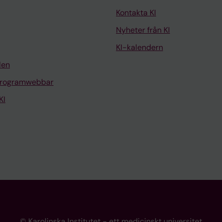
Kontakta KI
Nyheter från KI
KI-kalendern
len
programwebbar
KI
© Karolinska Institutet - ett medicinskt universitet