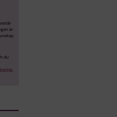
består
ngen är
kunskap
ch du
rering.