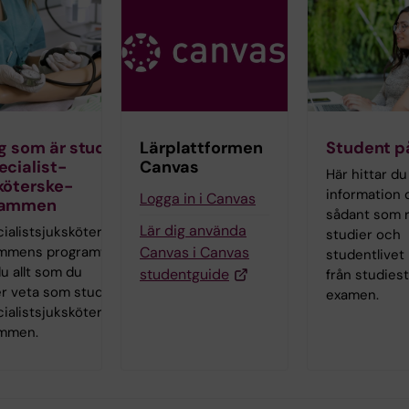
ig som är student
Lärplattformen
Student p
ecialist­
Canvas
Här hittar du
köterske­
information
Logga in i Canvas
rammen
sådant som r
Lär dig använda
ialist­sjuksköterske­
studier och
ammens programwebb
Canvas i Canvas
studentlivet 
du allt som du
studentguide
från studiesta
r veta som student
examen.
ialist­sjuksköterske­
mmen.