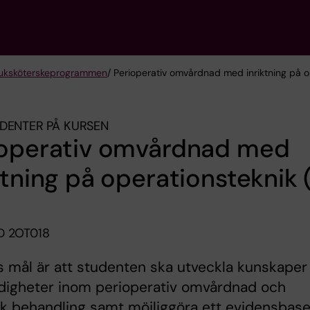
sjuksköterske­programmen
/ Perioperativ omvårdnad med inriktning på o
DENTER PÅ KURSEN
ioperativ omvårdnad med
ktning på operationsteknik 
 2OT018
 mål är att studenten ska utveckla kunskaper
rdigheter inom perioperativ omvårdnad och
sk behandling samt möjliggöra ett evidensbase