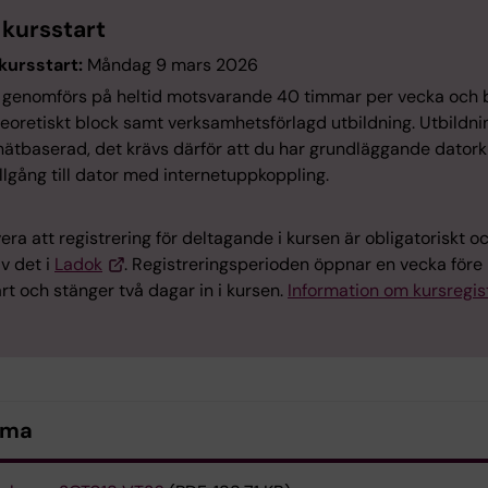
 kursstart
kursstart:
Måndag 9 mars 2026
 genomförs på heltid motsvarande 40 timmar per vecka och 
teoretiskt block samt verksamhetsförlagd utbildning. Utbildni
 nätbaserad, det krävs därför att du har grundläggande dator
llgång till dator med internetuppkoppling.
ra att registrering för deltagande i kursen är obligatoriskt o
lv det i
Ladok
. Registreringsperioden öppnar en vecka före
rt och stänger två dagar in i kursen.
Information om kursregist
ema