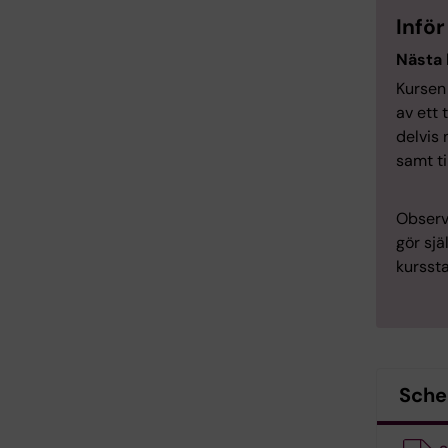
Inför
Nästa 
Kursen
av ett 
delvis
samt ti
Observe
gör sjä
kurssta
Sch