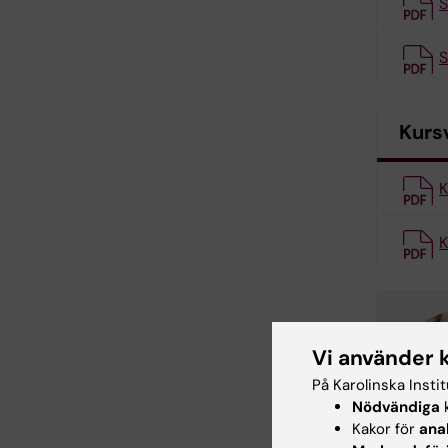
S
S
Kurs
K
K
Vi använder 
På Karolinska Insti
Nödvändiga
k
Kakor för
ana