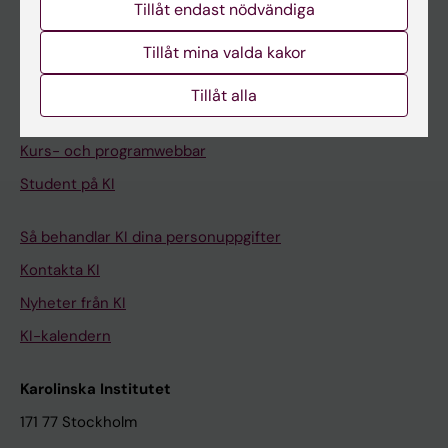
Tillåt endast nödvändiga
Ladok
Tillåt mina valda kakor
Canvas
Schema
Tillåt alla
Studentmejlen
Kurs- och programwebbar
Student på KI
Så behandlar KI dina personuppgifter
Kontakta KI
Nyheter från KI
KI-kalendern
Karolinska Institutet
171 77 Stockholm