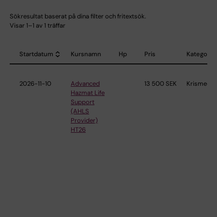
Sökresultat baserat på dina filter och fritextsök.
Visar 1–1 av 1 träffar
Startdatum
Kursnamn
Hp
Pris
Kategori
Sort descending
2026-11-10
Advanced
13 500 SEK
Krismedic
Hazmat Life
Support
(AHLS
Provider)
HT26