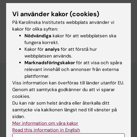
Vi använder kakor (cookies)
På Karolinska Institutets webbplats använder vi
kakor för olika syften:
Innehållsgranskare:
Nödvändiga
kakor för att webbplatsen ska
Michelle Azorbo
fungera korrekt.
Redaktör:
Michelle Azorbo
Kakor för
analys
för att förstå hur
Sidan uppdaterad:
2025-08-22
webbplatsen används.
Marknadsföringskakor
för att visa och spåra
relevant innehåll och annonser från externa
plattformar.
Viss information kan överföras till länder utanför EU.
Utbildningsmöjligheter på KI
Genom att samtycka godkänner du att vi sparar
cookies.
Program och fristående kurser
Du kan när som helst ändra eller återkalla ditt
Uppdragsutbildning
samtycke via kakikonen längst ned till vänster på
sidan.
Forskarutbildning
Mer information om våra kakor
Read this information in English
Student