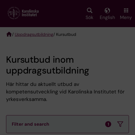
Skip
to
main
Sök
English
Meny
content
/
Uppdragsutbildning
/ Kursutbud
Breadcrumb
Kursutbud inom
uppdragsutbildning
Här hittar du aktuellt utbud av
kompetensutveckling vid Karolinska Institutet för
yrkesverksamma.
Filter and search
1