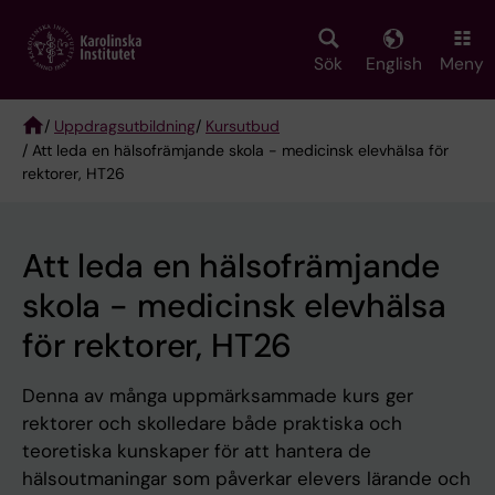
Skip
to
main
Sök
English
Meny
content
/
Uppdragsutbildning
/
Kursutbud
/ Att leda en hälsofrämjande skola - medicinsk elevhälsa för
Breadcrumb
rektorer, HT26
Att leda en hälsofrämjande
skola - medicinsk elevhälsa
för rektorer, HT26
Denna av många uppmärksammade kurs ger
rektorer och skolledare både praktiska och
teoretiska kunskaper för att hantera de
hälsoutmaningar som påverkar elevers lärande och