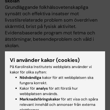
skolan
Grundläggande folkhälsovetenskapliga
synsätt och effektiva insatser mot
livsstilsrelaterade problem som överdriven
skärmtid, brist på fysisk aktivitet.
Evidensbaserade program mot fetma och
ätstörningar, beteendeproblem och våld i
skolan.
Vi använder kakor (cookies)
Målgrupp
På Karolinska Institutets webbplats använder vi
Skolledare som uppfyller någon av följande
kakor för olika syften:
alternativ:
Nödvändiga
kakor för att webbplatsen ska
fungera korrekt.
fullgjord befattningsutbildning
Kakor för
analys
för att förstå hur
webbplatsen används.
fullgjord äldre statlig rektorsutbildning
Marknadsföringskakor
för att visa och spåra
en skriftlig redovisning som visar att
relevant innehåll och annonser från externa
personen genom tidigare yrkesutbildning