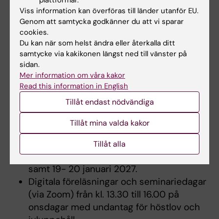
plattformar.
eller yrkeserfarenhet har förvärvat
Viss information kan överföras till länder utanför EU.
kunskaper som kan jämställas med
Genom att samtycka godkänner du att vi sparar
befattningsutbildningen som helhet.
cookies.
Du kan när som helst ändra eller återkalla ditt
samtycke via kakikonen längst ned till vänster på
Tid och plats
sidan.
Mer information om våra kakor
Kursen planeras att genomföras mellan 14
Read this information in English
oktober 2026 – 10 februari 2027. Den består
Tillåt endast nödvändiga
av följande moment:
Tillåt mina valda kakor
Internat som genomförs under två
tillfällen på kursgård i
Tillåt alla
Stockholmsområdet; 20 -21 oktober 2026
samt 19- 20 januari 2027.
Digitala föreläsningar och seminariedagar
(via Zoom) från kl. 13.30 till 16.00 på
onsdagar med undantag för höstlov och