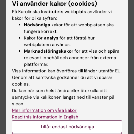
Vi använder kakor (cookies)
kliniska vetenskaper
På Karolinska Institutets webbplats använder vi
kakor för olika syften:
Medverkande lärare
Nödvändiga
kakor för att webbplatsen ska
fungera korrekt.
Eli Westerlund
,
docent, studierektor,
Kakor för
analys
för att förstå hur
kursansvarig, examinator, Institutionen för
webbplatsen används.
kliniska vetenskaper, överläkare,
Marknadsföringskakor
för att visa och spåra
relevant innehåll och annonser från externa
internmedicinare och koagulationsläkare,
plattformar.
Danderyds sjukhus.
Viss information kan överföras till länder utanför EU.
Genom att samtycka godkänner du att vi sparar
Roza Chaireti
, docent/studierektor,
cookies.
Institutionen för medicin Solnam, överläkare,
Du kan när som helst ändra eller återkalla ditt
hematolog och koagulationsläkare, Karolinska
samtycke via kakikonen längst ned till vänster på
Universitetssjukhuset.
sidan.
Mer information om våra kakor
Jonas Brink
,
docent/studierektor,
Read this information in English
Institutionen för medicin Huddinge;
Tillåt endast nödvändiga
endokrinolog och internmedicinare, Karolinska