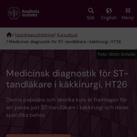
Skip
to
main
Sök
English
Meny
content
/
Uppdragsutbildning
/
Kursutbud
/ Medicinsk diagnostik för ST-tandläkare i käkkirurgi, HT26
Breadcrumb
Foto: Ulrich Schulte
Medicinsk diagnostik för ST-
tandläkare i käkkirurgi, HT26
Denna populära och lärorika kurs är framtagen för
att passa just ST-tandläkare i käkkirurgi och deras
specifika behov.