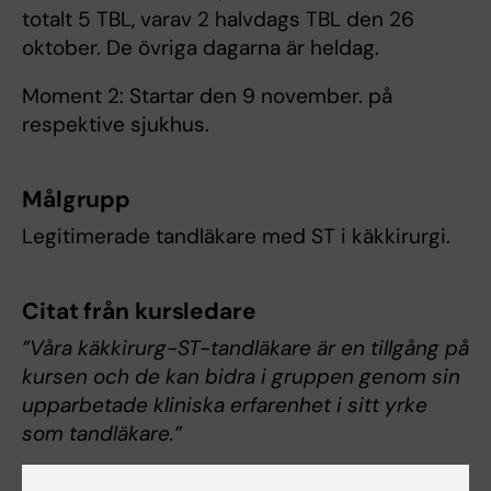
totalt 5 TBL, varav 2 halvdags TBL den 26
oktober. De övriga dagarna är heldag.
Moment 2: Startar den 9 november. på
respektive sjukhus.
Målgrupp
Legitimerade tandläkare med ST i käkkirurgi.
Citat från kursledare
”Våra käkkirurg-ST-tandläkare är en tillgång på
kursen och de kan bidra i gruppen genom sin
upparbetade kliniska erfarenhet i sitt yrke
som tandläkare.”
Eli Westerlund,
kursansvarig, Institutionen för