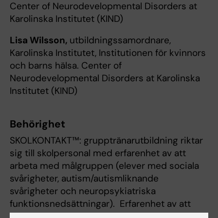
Center of Neurodevelopmental Disorders at
Karolinska Institutet (KIND)
Lisa Wilsson,
utbildningssamordnare,
Karolinska Institutet, Institutionen för kvinnors
och barns hälsa. Center of
Neurodevelopmental Disorders at Karolinska
Institutet (KIND)
Behörighet
SKOLKONTAKT™: grupptränarutbildning riktar
sig till skolpersonal med erfarenhet av att
arbeta med målgruppen (elever med sociala
svårigheter, autism/autismliknande
svårigheter och neuropsykiatriska
funktionsnedsättningar). Erfarenhet av att
arbeta med ungdomar i grupp är en fördel.