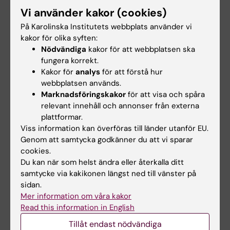
Vi använder kakor (cookies)
På Karolinska Institutets webbplats använder vi
Kursdatum och tid
kakor för olika syften:
Nödvändiga
kakor för att webbplatsen ska
5 oktober 2026
: Lärplattformen Canvas
fungera korrekt.
öppnar
Kakor för
analys
för att förstå hur
5 oktober – 1 novembe
r: Självständigt lärande
webbplatsen används.
(obligatoriskt, fritt när lärande sker)
Marknadsföringskakor
för att visa och spåra
2 november
, kl. 09:00-15:00: Seminarium 1
relevant innehåll och annonser från externa
(obligatorisk närvaro)
plattformar.
Viss information kan överföras till länder utanför EU.
27 november
, kl. 09:00-15:00: Seminarium 2
Genom att samtycka godkänner du att vi sparar
(obligatorisk närvaro)
cookies.
14 januari 2027
, kl. 09:00-12:00 alternativt
Du kan när som helst ändra eller återkalla ditt
13:00-16:00: Seminarium 3, gruppindelning
samtycke via kakikonen längst ned till vänster på
meddelas vid seminarium 1 (obligatorisk
sidan.
Mer information om våra kakor
närvaro)
Read this information in English
21 januari
: Lärplattformen Canvas stänger
Tillåt endast nödvändiga