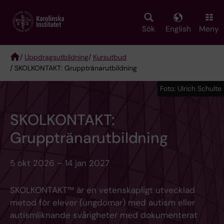
Skip
to
main
Sök
English
Meny
content
/
Uppdragsutbildning
/
Kursutbud
/ SKOLKONTAKT: Grupptränarutbildning
Breadcrumb
Foto: Ulrich Schulte
SKOLKONTAKT:
Grupptränarutbildning
5 okt 2026 – 14 jan 2027
SKOLKONTAKT™ är en vetenskapligt utvecklad
metod för elever (ungdomar) med autism eller
autismliknande svårigheter med dokumenterat