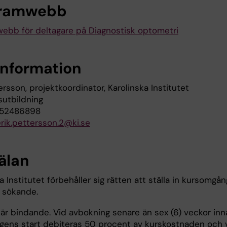
gramwebb
ebb för deltagare på Diagnostisk optometri
information
ersson, projektkoordinator, Karolinska Institutet
utbildning
852486898
erik.pettersson.2@ki.se
älan
a Institutet förbehåller sig rätten att ställa in kursomgån
å sökande.
är bindande. Vid avbokning senare än sex (6) veckor inn
ngens start debiteras 50 procent av kurskostnaden och 