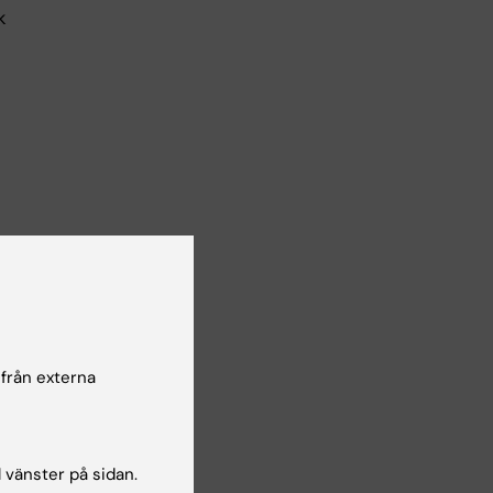
k
v
 och
 från externa
l vänster på sidan.