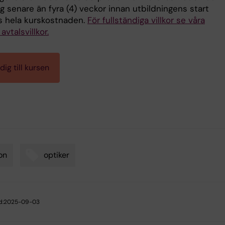
 senare än fyra (4) veckor innan utbildningens start
s hela kurskostnaden.
För fullständiga villkor se våra
avtalsvillkor.
ig till kursen
on
optiker
d:
2025-09-03