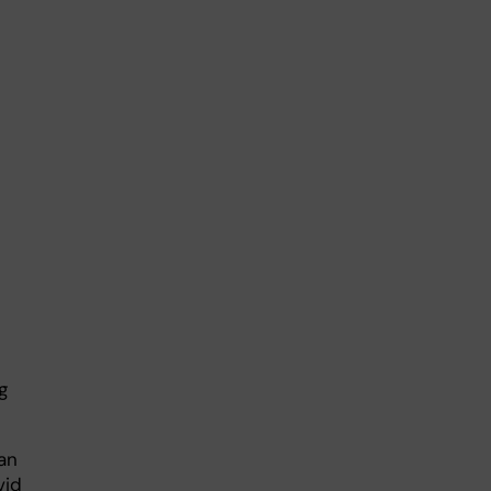
g
an
vid