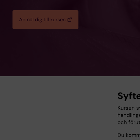
Anmäl dig till kursen
Syft
Kursen sy
handling
och förut
Du komme