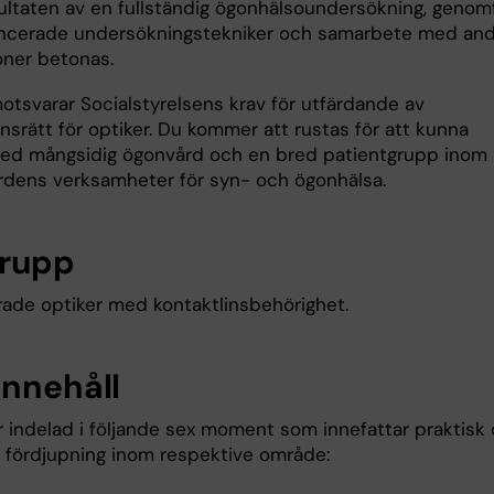
sultaten av en fullständig ögonhälsoundersökning, genom
cerade undersökningstekniker och samarbete med and
oner betonas.
otsvarar Socialstyrelsens krav för utfärdande av
onsrätt för optiker. Du kommer att rustas för att kunna
ed mångsidig ögonvård och en bred patientgrupp inom
rdens verksamheter för syn- och ögonhälsa.
rupp
rade optiker med kontaktlinsbehörighet.
innehåll
r indelad i följande sex moment som innefattar praktisk
k fördjupning inom respektive område: