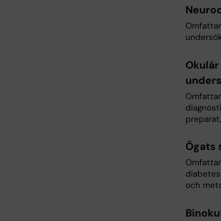
Neuroo
Omfattar
undersök
Okulär
unders
Omfattar 
diagnost
preparat
Ögats 
Omfattar
diabetes
och meto
Binoku