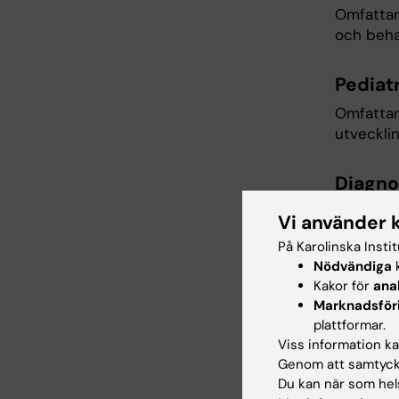
Omfattar
och beha
Pediatr
Omfattar
utvecklin
Diagnos
Diagnost
Vi använder 
ögats to
På Karolinska Insti
90D lins
Nödvändiga
k
lasertekn
Kakor för
ana
Marknadsför
plattformar.
Kurs
Viss information kan
Genom att samtycka
Den teor
Du kan när som hels
inlämning