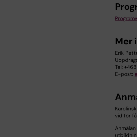
Pro
Programw
Mer 
Erik Pett
Uppdrags
Tel: +46
E-post:
Anm
Karolinsk
vid för f
Anmälan 
utbildni