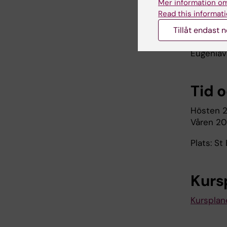
Mer information om
och kurse
Read this informati
Den prakt
Tillåt endast 
optikerut
Eugeniavä
Tid 
Hösten 2
Våren 20
Plats: St
Kurs
Kursplan