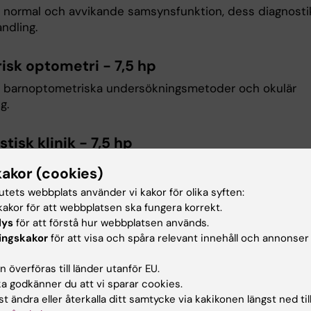
 normal och avvikande samsynsfunktion, dess diagnosti
ndling.
isk optometri - 7,5 hp
 barnoptometriska undersökningsmetoder och okulär
g.
tisk klinik - 7,5 hp
iska medikament och deras användning, undersökning a
kakor (cookies)
pografi och aberrationer, användandet av Gonioskopilins
tutets webbplats använder vi kakor för olika syften:
, synfältsundersökningar samt tryckmätningar och
akor för att webbplatsen ska fungera korrekt.
iker för undersökning av näthinnan.
lys
för att förstå hur webbplatsen används.
ingskakor
för att visa och spåra relevant innehåll och annonser
upplägg
 överföras till länder utanför EU.
 godkänner du att vi sparar cookies.
etiska undervisningen består av föreläsningar och
t ändra eller återkalla ditt samtycke via kakikonen längst ned til
suppgifter i digitalt format. Studietakten motsvarar 75%