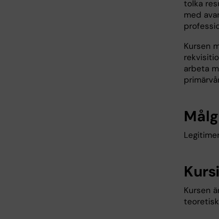
tolka re
med avan
professi
Kursen m
rekvisiti
arbeta m
primärvå
Målg
Legitime
Kurs
Kursen ä
teoretis