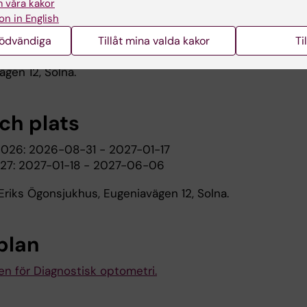
 våra kakor
n sträcker sig över två terminer.
on in English
iska/kliniska undervisningen bedrivs på plats i
nödvändiga
Tillåt mina valda kakor
Ti
bildningens lokaler i Eye Center of Excellence,
gen 12, Solna.
och plats
026: 2026-08-31 - 2027-01-17
27: 2027-01-18 - 2027-06-06
 Eriks Ögonsjukhus, Eugeniavägen 12, Solna.
plan
en för Diagnostisk optometri.