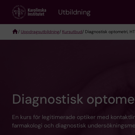
Skip
to
Utbildning
main
content
/
Uppdragsutbildning
/
Kursutbud
/ Diagnostisk optometri, H
Breadcrumb
Diagnostisk optomet
En kurs för legitimerade optiker med kontaktl
farmakologi och diagnostisk undersökningsme