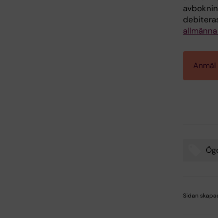
avbokning
debitera
allmänna 
Anmäl d
Ög
Sidan skapa