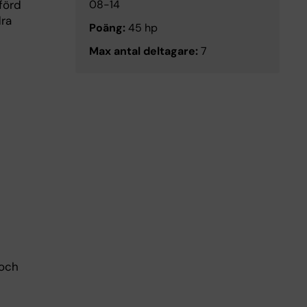
förd
08-14
ra
Poäng:
45 hp
Max antal deltagare:
7
 och