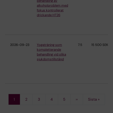
behandling av
alkoholproblem med
fokus kontrollerat
drickande HT26
2026-09-23
Yogaträning som
7.5
15 500 SEK
kompletterande
behandling vid olika
sjukdomstillstånd
Current
1
Page
2
Page
3
Page
4
Page
5
Next
››
Last
Sista »
Pagination
page
page
page