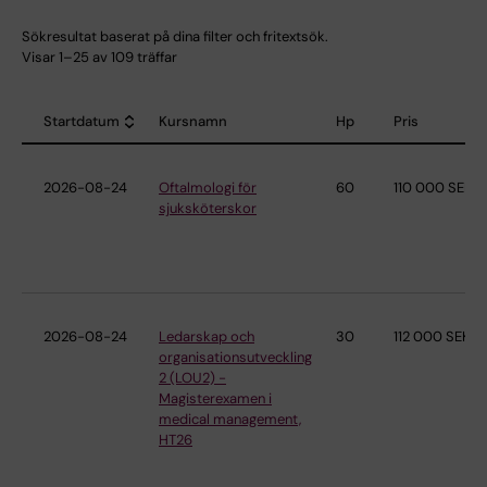
Sökresultat baserat på dina filter och fritextsök.
Visar 1–25 av 109 träffar
Startdatum
Kursnamn
Hp
Pris
Sort descending
2026-08-24
Oftalmologi för
60
110 000 SEK
sjuksköterskor
2026-08-24
Ledarskap och
30
112 000 SEK
organisationsutveckling
2 (LOU2) -
Magisterexamen i
medical management,
HT26