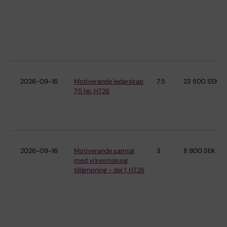
2026-09-16
Motiverande ledarskap
7.5
23 500 SEK
7,5 hp, HT26
2026-09-16
Motiverande samtal
3
8 900 SEK
med yrkesmässig
tillämpning - del 1, HT26