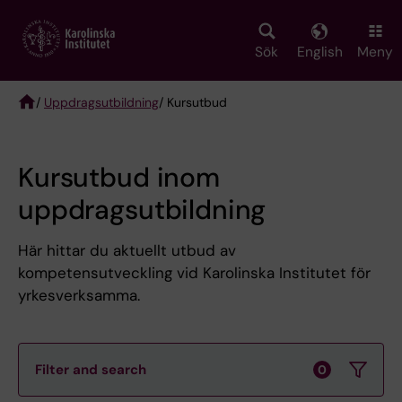
Skip
to
main
Sök
English
Meny
content
/
Uppdragsutbildning
/ Kursutbud
Breadcrumb
Kursutbud inom
uppdragsutbildning
Här hittar du aktuellt utbud av
kompetensutveckling vid Karolinska Institutet för
yrkesverksamma.
Filter and search
0