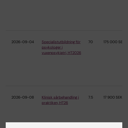
2026-09-04
Specialistutbildning för
70
175 000 SEK
psykologer i
vuxenpsykiatri, HT2026
2026-09-08
Klinisk sårbehandling i
7.5
17 900 SEK
praktiken, HT26