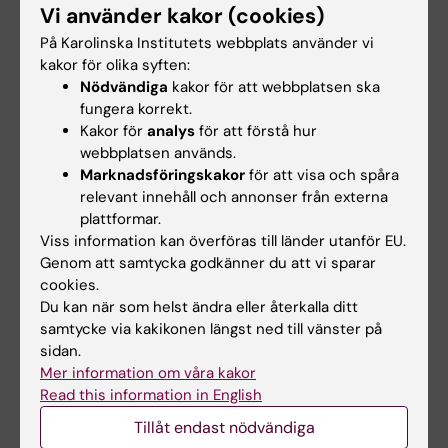
Vi använder kakor (cookies)
På Karolinska Institutets webbplats använder vi
2026-09-09
Klinisk transmedicin –
6 900 SEK
kakor för olika syften:
en introduktion, HT26
Nödvändiga
kakor för att webbplatsen ska
fungera korrekt.
Kakor för
analys
för att förstå hur
webbplatsen används.
Marknadsföringskakor
för att visa och spåra
relevant innehåll och annonser från externa
plattformar.
2026-09-10
Hållbart yrkesliv –
7.5
16 300 SEK
Viss information kan överföras till länder utanför EU.
mindfulnessbaserad
Genom att samtycka godkänner du att vi sparar
stresshantering
cookies.
Du kan när som helst ändra eller återkalla ditt
samtycke via kakikonen längst ned till vänster på
sidan.
Mer information om våra kakor
Read this information in English
2026-09-14
Thoraxkirurgisk vård
7.5
17 500 SEK
Tillåt endast nödvändiga
och omvårdnad HT26