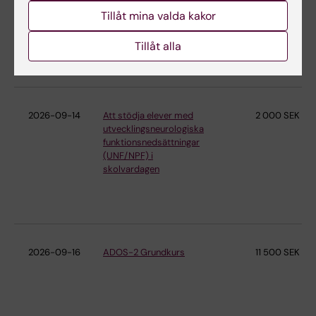
Tillåt mina valda kakor
Tillåt alla
2026-09-14
Att stödja elever med
2 000 SEK
utvecklingsneurologiska
funktionsnedsättningar
(UNF/NPF) i
skolvardagen
2026-09-16
ADOS-2 Grundkurs
11 500 SEK