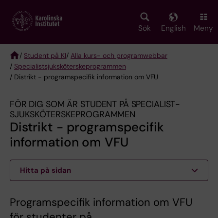
Skip
to
main
Sök
English
Meny
content
/
Student på KI
/
Alla kurs- och programwebbar
/
Specialist­sjuksköterske­programmen
Breadcrumb
/ Distrikt - programspecifik information om VFU
FÖR DIG SOM ÄR STUDENT PÅ SPECIALIST­
SJUKSKÖTERSKE­PROGRAMMEN
Distrikt - programspecifik
information om VFU
Hitta på sidan
Programspecifik information om VFU
för studenter på