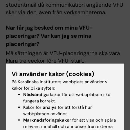
studentmail då kommunikation angående VFU
sker via den, även från verksamheterna.
När får jag besked om mina VFU-
placeringar? Var kan jag se mina
placeringar?
Målsättningen är VFU-placeringarna ska vara
klara tre veckor före VFU-start.
Vi använder kakor (cookies)
VFU-placeringar inom Regionen
(barnhälsovård och vårdcentral/hemsjukvård)
På Karolinska Institutets webbplats använder vi
ses i
KLIPP
. Information angående
kakor för olika syften:
Nödvändiga
kakor för att webbplatsen ska
användarnamn och lösenord skickas till din
fungera korrekt.
studentmail då placering finns publicerad i
Kakor för
analys
för att förstå hur
KLIPP.
webbplatsen används.
Marknadsföringskakor
för att visa och spåra
VFU-placering inom elevhälsan (EMI)
relevant innehåll och annonser från externa