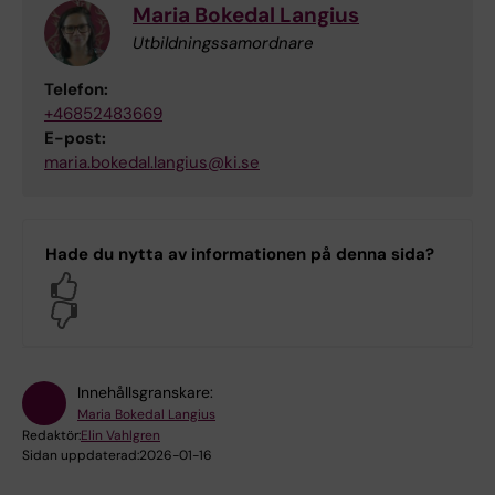
Maria Bokedal Langius
Utbildningssamordnare
Telefon:
+46852483669
E-post:
maria.bokedal.langius@ki.se
Hade du nytta av informationen på denna sida?
Yes
No
Innehållsgranskare:
Maria Bokedal Langius
Redaktör:
Elin Vahlgren
Sidan uppdaterad:
2026-01-16