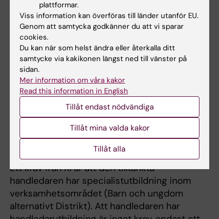
förmedlas via studentmailen. Denna placering
plattformar.
kan inte ses i KLIPP.
Viss information kan överföras till länder utanför EU.
Genom att samtycka godkänner du att vi sparar
cookies.
VFU i annat län
Du kan när som helst ändra eller återkalla ditt
Du har möjlighet att ansöka om VFU i närheten
samtycke via kakikonen längst ned till vänster på
av var du bor.
Det är mycket viktigt att du tar
sidan.
Mer information om våra kakor
reda på precis hur rutinen ser ut gällande
Read this information in English
att ansöka om VFU-placering i aktuell
Tillåt endast nödvändiga
region.
Processen ser olika ut i olika regioner,
kontakta din utbildningssamordnare för vidare
Tillåt mina valda kakor
instruktion om hur ansökan ska ske
vilomvardnad@nvs.ki.se
Tillåt alla
Ett krav från KI är att den tilltänkta
handledaren har specialistutbildning inom
verksamhetsområdet (Barn och ungdom
alternativt Distrikt). Att handledaren har
handledarutbildning är inget krav, endast ett