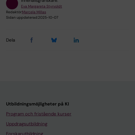
Innehållsgranskare:
Eva Margareta Styrvoldt
Redaktör:
Marcela Millas
Sidan uppdaterad:
2025-10-07
Dela
Utbildningsmöjligheter på KI
Program och fristående kurser
Uppdragsutbildning
Forskarutbildning