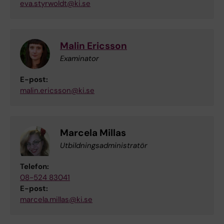
eva.styrwoldt@ki.se
Malin Ericsson
Examinator
E-post:
malin.ericsson@ki.se
Marcela Millas
Utbildningsadministratör
Telefon:
08-524 83041
E-post:
marcela.millas@ki.se