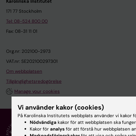
Karolinska Institutet
171 77 Stockholm
Tel: 08-524 800 00
Fax: 08-31 11 01
Org.nr: 202100-2973
VAT.nr: SE202100297301
Om webbplatsen
Tillgänglighetsredogörelse
Manage your cookies
Vi använder kakor (cookies)
På Karolinska Institutets webbplats använder vi kakor fö
Nödvändiga
kakor för att webbplatsen ska funger
Kakor för
analys
för att förstå hur webbplatsen a
Marknadsföringskakor
för att visa och spåra rel