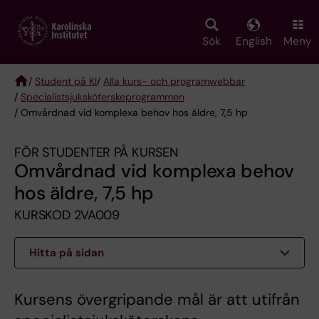
Skip
to
main
Sök
English
Meny
content
/
Student på KI
/
Alla kurs- och programwebbar
/
Specialist­sjuksköterske­programmen
Breadcrumb
/ Omvårdnad vid komplexa behov hos äldre, 7,5 hp
FÖR STUDENTER PÅ KURSEN
Omvårdnad vid komplexa behov
hos äldre, 7,5 hp
KURSKOD 2VA009
Hitta på sidan
Kursens övergripande mål är att utifrån