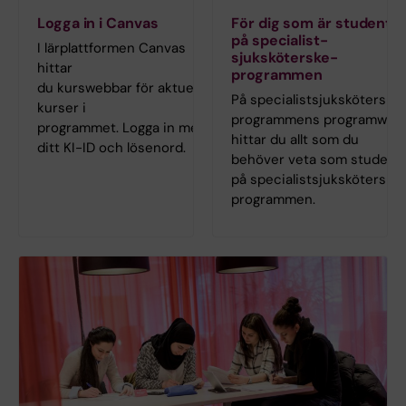
Logga in i Canvas
För dig som är student
på specialist­
I lärplattformen Canvas
sjuksköterske­
hittar
programmen
du kurswebbar för aktuella
På specialist­sjuksköterske
kurser i
programmens programweb
programmet. Logga in med
hittar du allt som du
ditt KI-ID och lösenord.
behöver veta som student
på specialist­sjuksköterske
programmen.