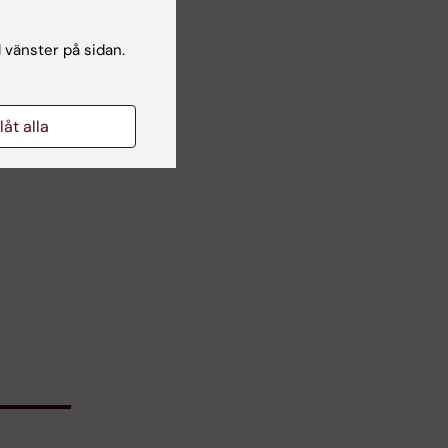
rad
l vänster på sidan.
llåt alla