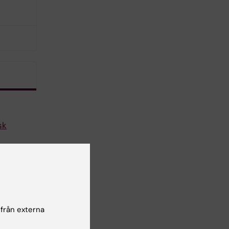
sk
 från externa
r