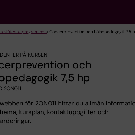
sjuksköterske­programmen
/ Cancerprevention och hälsopedagogik 7,5 
DENTER PÅ KURSEN
cerprevention och
opedagogik 7,5 hp
 2ON011
webben för 2ON011 hittar du allmän informati
ema, kursplan, kontaktuppgifter och
ärderingar.