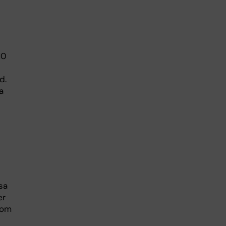
10
d.
a
sa
er
 om