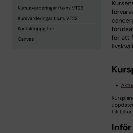
Kursens
Kursutvärderingar fr.o.m. VT23
förvärv
Kursvärderingar t.o.m. VT22
cancerp
förutsä
Kontaktuppgifter
för att
Canvas
livskval
Kurs
Aktue
Kursplane
uppdatera
flik Lära
Inför