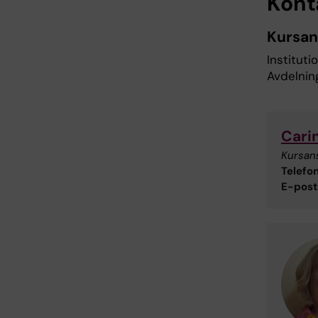
Kont
Kursan
Instituti
Avdelnin
Cari
Kursan
Telefon
E-post