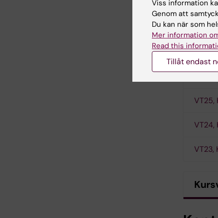
faststäl
Viss information kan
nivå.
Genom att samtycka
Du kan när som hels
Mer information om
Read this informati
Kursu
Tillåt endast 
VT26, 
VT25, 
VT24, 
VT23, 
Kurs