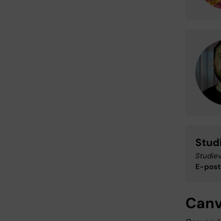
Stud
Studie
E-post
Can