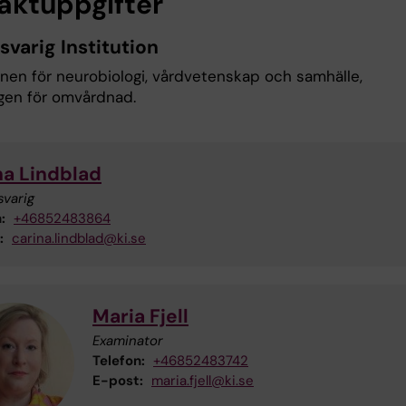
aktuppgifter
svarig Institution
onen för neurobiologi, vårdvetenskap och samhälle,
gen för omvårdnad.
na Lindblad
svarig
:
+46852483864
:
carina.lindblad@ki.se
Maria Fjell
Examinator
Telefon:
+46852483742
E-post:
maria.fjell@ki.se