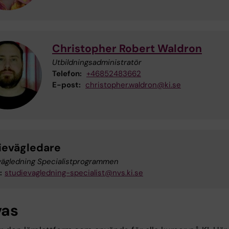
Christopher Robert Waldron
Utbildningsadministratör
Telefon:
+46852483662
E-post:
christopher.waldron@ki.se
ievägledare
vägledning Specialistprogrammen
:
studievagledning-specialist@nvs.ki.se
vas