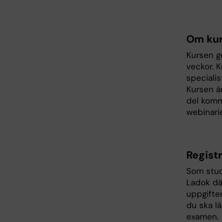
Om ku
Kursen g
veckor. 
speciali
Kursen är
del komm
webinari
Regist
Som stude
Ladok där
uppgifter
du ska lä
examen.