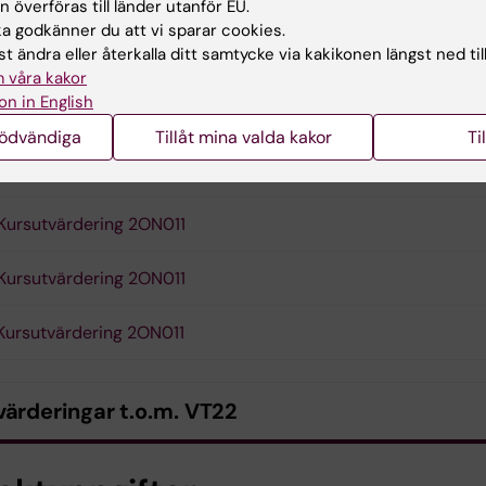
lda av Kommittén för utbildning på grundnivå och avance
 överföras till länder utanför EU.
 godkänner du att vi sparar cookies.
t ändra eller återkalla ditt samtycke via kakikonen längst ned til
 våra kakor
on in English
tvärderingar fr.o.m. VT23
nödvändiga
Tillåt mina valda kakor
Ti
Kursutvärdering 2ON011
Kursutvärdering 2ON011
Kursutvärdering 2ON011
Kursutvärdering 2ON011
värderingar t.o.m. VT22