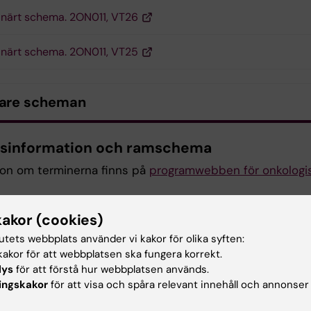
inärt schema. 2ON011, VT26
inärt schema. 2ON011, VT25
gare scheman
sinformation och ramschema
ion om terminerna finns på
programwebben för onkologi
kakor (cookies)
tutets webbplats använder vi kakor för olika syften:
värdring samt kursanalys
akor för att webbplatsen ska fungera korrekt.
lys
för att förstå hur webbplatsen används.
ringen är en del av Karolinska Institutets
ingskakor
för att visa och spåra relevant innehåll och annonser
sledningssystem och genomförs enligt de riktlinjer som ä