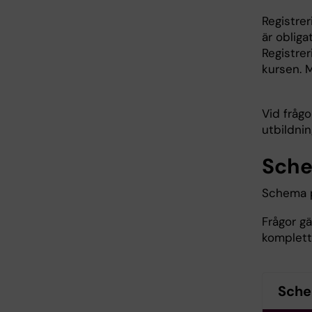
Registrer
är obliga
Registrer
kursen. 
Vid frågo
utbildnin
Sch
Schema p
Frågor g
komplette
Sch