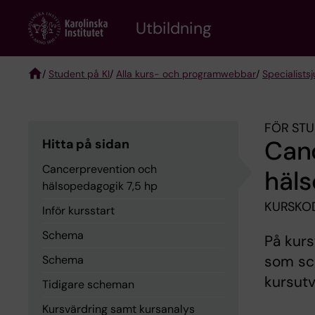
Skip
to
Utbildning
main
content
/
Student på KI
/
Alla kurs- och programwebbar
/
Specialist­
Breadcrumb
FÖR STU
Can
Hitta på sidan
Cancerprevention och
häls
hälsopedagogik 7,5 hp
KURSKOD
Inför kursstart
Schema
På kurs
som sch
Schema
kursutv
Tidigare scheman
Kursvärdring samt kursanalys