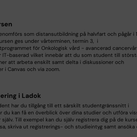
rsen
enomförs som distansutbildning på halvfart och pågår i 
Kursen ges under vårterminen, termin 3, i
stprogrammet för Onkologisk vård - avancerad cancervår
 IT-baserad vilket innebär att du som student till störst
er att arbeta enskilt samt delta i diskussioner och
er i Canvas och via zoom.
rering i Ladok
nt har du tillgång till ett särskilt studentgränssnitt i
 du kan få en överblick över dina studier och utföra vis
 själv. Till exempel kan du själv registrera dig på de kurs
sa, skriva ut registrerings- och studieintyg samt ansöka