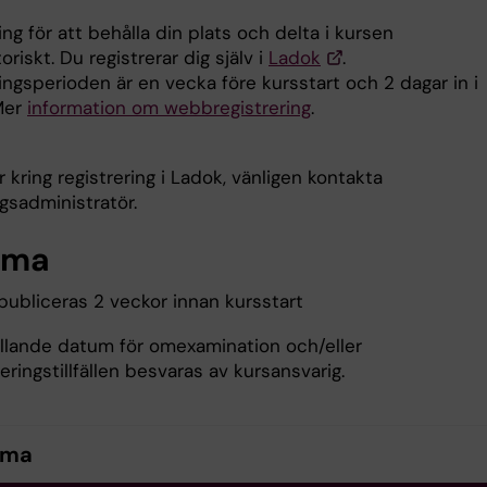
ing för att behålla din plats och delta i kursen
toriskt. Du registrerar dig själv i
Ladok
.
ingsperioden är en vecka före kursstart och 2 dagar in i
Mer
information om webbregistrering
.
r kring registrering i Ladok, vänligen kontakta
gsadministratör.
ema
ubliceras 2 veckor innan kursstart
ällande datum för omexamination och/eller
ringstillfällen besvaras av kursansvarig.
ema