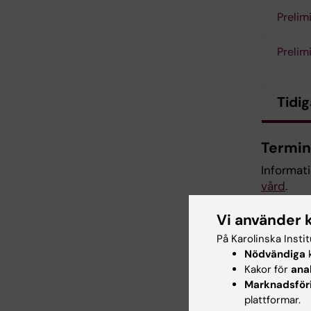
Prelim
Prelim
Tidi
Termin
Informat
vård
.
Vi använder 
På Karolinska Insti
Kurs
Nödvändiga
k
Kakor för
ana
Kursvärde
Marknadsför
kvalitet
plattformar.