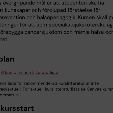
 övergripande mål är att studenten ska ha
at kunskaper och fördjupad förståelse för
revention och hälsopedagogik. Kursen skall g
ttningar för att som specialistsjuksköterska a
 förebygga cancersjukdom och främja hälsa oc
itet.
plan
ll kursplan och litteraturlista
ns lista för rekommenderad kurslitteratur är inte
d/aktuell. För aktuell kurslitteraturlista se Canvas kurs
ndematrial.
 kursstart