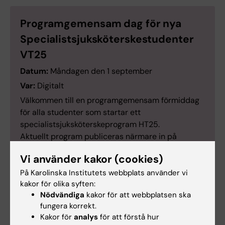
Programgemensam dag för nya
Specialistsjuksköterskestudenter
VT25
Datum:
Måndagen den 1 september
Var:
Digitalt
Välkommen till en programgemensam förmiddag
för alla studenter som startar ett
specialistsjuksköterskeprogram HT25.
Aktuellt program publiceras närmare in på
programstart. Zoomlänk kommer finnas tillgänglig
Vi använder kakor (cookies)
i kursrummet i Canvas.
På Karolinska Institutets webbplats använder vi
kakor för olika syften:
Nödvändiga
kakor för att webbplatsen ska
fungera korrekt.
Kursvärdering och kursanalys
Kakor för
analys
för att förstå hur