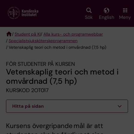
Skip
to
main
Sök
English
Meny
content
/
Student på KI
/
Alla kurs- och programwebbar
/
Specialist­sjuksköterske­programmen
Breadcrumb
/ Vetenskaplig teori och metod i omvårdnad (7,5 hp)
FÖR STUDENTER PÅ KURSEN
Vetenskaplig teori och metod i
omvårdnad (7,5 hp)
KURSKOD 2OT017
Hitta på sidan
Kursens övergripande mål är att