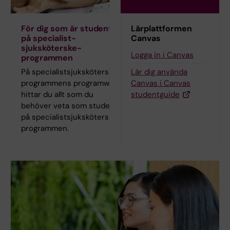
För dig som är student
Lärplattformen
på specialist­
Canvas
sjuksköterske­
Logga in i Canvas
programmen
På specialist­sjuksköterske­
Lär dig använda
programmens programwebb
Canvas i Canvas
hittar du allt som du
studentguide
behöver veta som student
på specialist­sjuksköterske­
programmen.