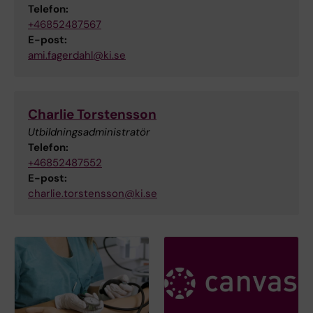
Telefon:
+46852487567
E-post:
ami.fagerdahl@ki.se
Charlie Torstensson
Utbildningsadministratör
Telefon:
+46852487552
E-post:
charlie.torstensson@ki.se