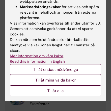
webbplatsen används.
Kursvärdering VT25 2OT017
(PDF, 396.3 KB)
Marknadsföringskakor
för att visa och spåra
relevant innehåll och annonser från externa
plattformar.
Kursanalys VT25 2OT017
(PDF, 398.52 KB)
Viss information kan överföras till länder utanför EU.
Genom att samtycka godkänner du att vi sparar
Kontaktuppgifter
cookies.
Du kan när som helst ändra eller återkalla ditt
samtycke via kakikonen längst ned till vänster på
sidan.
Eva Karin Torbjörnsson
Mer information om våra kakor
Kursansvarig
Read this information in English
Tillåt endast nödvändiga
E-post:
eva.torbjornsson@ki.se
Tillåt mina valda kakor
Tillåt alla
Ami Fagerdahl
Examinator