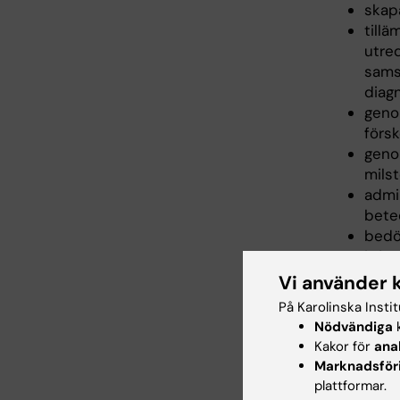
skap
tillä
utred
samsj
diag
geno
förs
geno
milst
admin
bete
bedö
infor
analy
Vi använder 
Geno
På Karolinska Insti
utif
Nödvändiga
k
feno
Kakor för
ana
göra
Marknadsför
samm
plattformar.