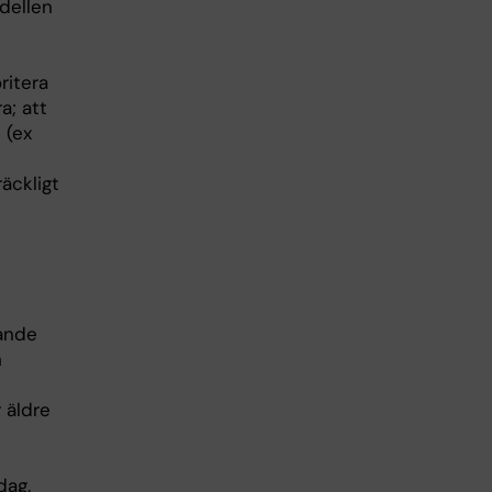
dellen
ritera
a; att
 (ex
äckligt
ande
h
 äldre
dag.