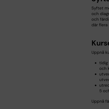
Syftet m
och diag
och färd
där flera
Kurs
Uppnå ku
tidig
och 
utve
utve
utre
5 och
Uppnå fä