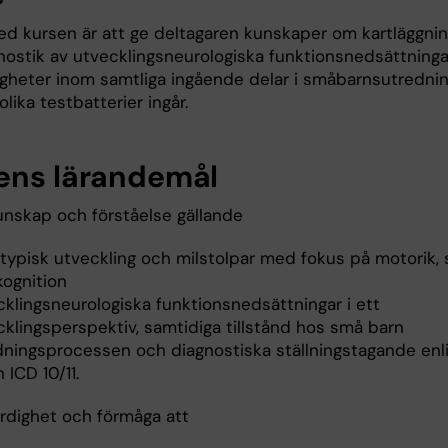
ed kursen är att ge deltagaren kunskaper om kartläggni
nostik av utvecklingsneurologiska funktionsnedsättninga
igheter inom samtliga ingående delar i småbarnsutredni
 olika testbatterier ingår.
ens lärandemål
nskap och förståelse gällande
 typisk utveckling och milstolpar med fokus på motorik, 
kognition
cklingsneurologiska funktionsnedsättningar i ett
cklingsperspektiv, samtidiga tillstånd hos små barn
dningsprocessen och diagnostiska ställningstagande enl
 ICD 10/11.
rdighet och förmåga att