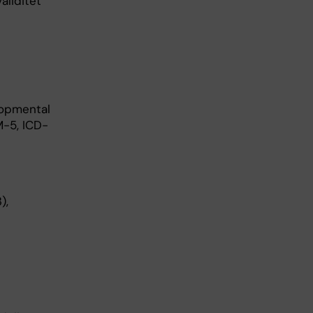
aliditet
lopmental
M-5, ICD-
),