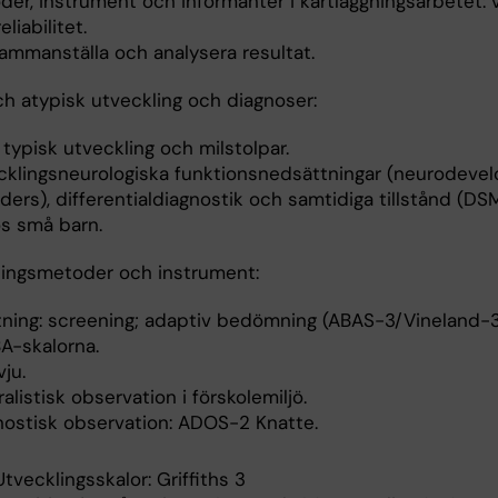
er, instrument och informanter i kartläggningsarbetet: v
eliabilitet.
sammanställa och analysera resultat.
ch atypisk utveckling och diagnoser:
 typisk utveckling och milstolpar.
cklingsneurologiska funktionsnedsättningar (neurodeve
ders), differentialdiagnostik och samtidiga tillstånd (DS
os små barn.
ningsmetoder och instrument:
tning: screening; adaptiv bedömning (ABAS-3/Vineland-3
A-skalorna.
vju.
alistisk observation i förskolemiljö.
nostisk observation: ADOS-2 Knatte.
Utvecklingsskalor: Griffiths 3