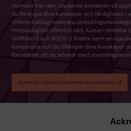
moment från den inledande kontakten till uppf
du fördjupa dina kunskaper och färdigheter i a
differentialdiagnosticera utvecklingsneurologi
metodologiskt effektivt sätt. Kursen omfatta
Griffiths-3 och ADOS-2 Knatte samt en uppdater
kompetens och du tillämpar dina kunskaper och 
förutsätter att du arbetar med utredningsär
Anmäl ditt intresse för kommande kursstarter
Ackr