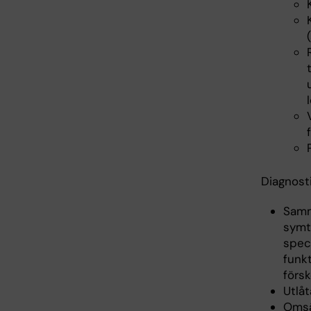
Diagnost
Samm
symt
speci
funk
försk
Utlå
Omsät