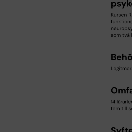
psyk
Kursen R
funktion
neuropsy
som två 
Behö
Legitme
Omfa
14 lärarl
fem till 
Syft