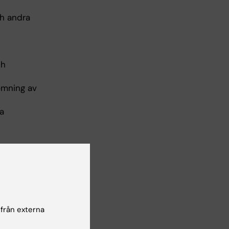
ch andra
ch
ömning av
ka
.
staganden
ska
 från externa