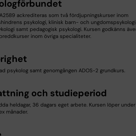
ologförbundet
A2589 ackrediteras som två fördjupningskurser inom
shindrens psykologi, klinisk barn- och ungdomspsykologi
kologi samt pedagogisk psykologi. Kursen godkänns äve
breddkurser inom övriga specialiteter.
righet
rad psykolog samt genomgången ADOS-2 grundkurs.
ttning och studieperiod
edda heldagar, 36 dagars eget arbete. Kursen löper under
sex månader.
e