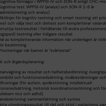
Kognitiva förmågor i WPPSI-IV och SON-R enligt CHC-mo
Kognitiva test: WPPSI-IV (analys) och SON-R 2-8 år
(administrering och analys)
Riktlinjer för kognitiv testning och smart testning: att prio
test och välja test och deltest som kompletterar varandr
utnyttja testresultat i förhållande till andra professioners
logoped) testning eller tidigare resultat
Val av kompletterande information när underlaget är otillr
för bedömning
Prioriteringar när barnet är ”svårtestat”
ik och åtgärdsplanering:
anvägning av resultat och helhetsbedömning; övergrip
ombild och funktionsnedsättning, nivåbestämningar oc
ficeringar (för autism, språkstörning, intellektuell
tionsnedsättning, motorisk koordinationsstörning och för
olebarn tics och adhd).
tandeskrivning: sammanfattning och syntes
ta utredningsresultat till råd och stöd i patientens var