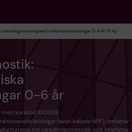
: utvecklingsneurologiska funktionsnedsättningar 0-6 år, 15 hp
ostik:
iska
ngar 0-6 år
et med kurskod RA2589.
nktionsnedsättningar (även kallade NPF), omfattar
t helhetsgrepp om utredningsmetodik och innefattar