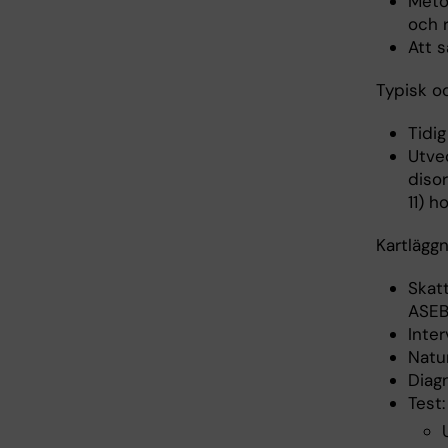
Metod
och r
Att 
Typisk o
Tidig
Utve
disor
11) h
Kartlägg
Skat
ASEB
Inter
Natur
Diag
Test: