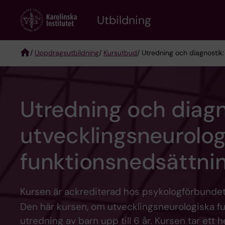
Skip
to
Utbildning
main
content
/
Uppdragsutbildning
/
Kursutbud
/ Utredning och diagnostik
Breadcrumb
Utredning och diagn
utvecklingsneurolog
funktionsnedsättni
Kursen är ackrediterad hos psykologförbund
Den här kursen, om utvecklingsneurologiska fu
utredning av barn upp till 6 år. Kursen tar et