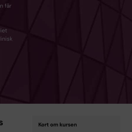
n får
iet
inisk
s
Kort om kursen