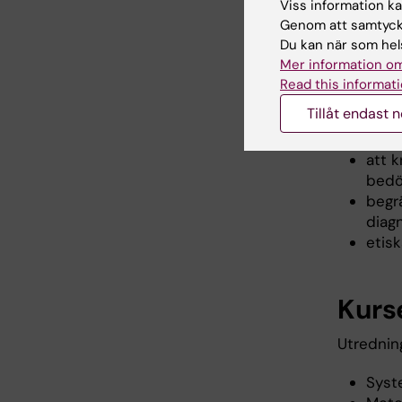
bete
Viss information kan
i va
Genom att samtycka
försk
Du kan när som hels
Mer information om
Uppnå vä
Read this informati
Tillåt endast 
olika
neur
att 
bedö
begr
diag
etisk
Kurs
Utrednin
Syst