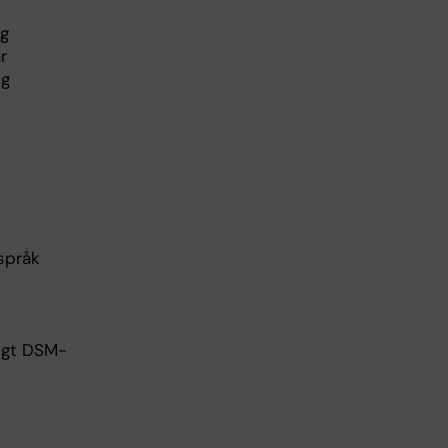
ng
r
ng
språk
igt DSM-