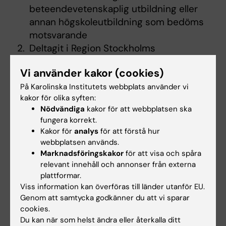
beteendevetenskaplig utbildning eller
annan högskoleutbildning som bedöms
motsvarande
Deltagit i Region Stockholms
basutbildning för
Vi använder kakor (cookies)
rehabiliteringskoordinatorer eller
motsvarande
På Karolinska Institutets webbplats använder vi
kakor för olika syften:
Ha uppdrag som
Nödvändiga
kakor för att webbplatsen ska
rehabiliteringskoordinator inom hälso-
fungera korrekt.
och sjukvård.
Kakor för
analys
för att förstå hur
webbplatsen används.
Marknadsföringskakor
för att visa och spåra
Kursplan
relevant innehåll och annonser från externa
plattformar.
Kursplan för Försäkringsmedicin:
Viss information kan överföras till länder utanför EU.
Rehabiliteringskoordinering inom hälso- och
Genom att samtycka godkänner du att vi sparar
sjukvård (4,5 hp).
cookies.
Du kan när som helst ändra eller återkalla ditt