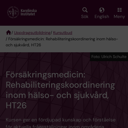
Skip
to
main
Sök
English
Meny
content
/
Uppdragsutbildning
/
Kursutbud
/ Försäkringsmedicin: Rehabiliteringskoordinering inom hälso-
Breadcrumb
och sjukvård, HT26
Foto: Ulrich Schulte
Försäkringsmedicin:
Rehabiliteringskoordinering
inom hälso- och sjukvård,
HT26
Kursen ger en fördjupad kunskap och förståelse
för aktuella frågeställningar inom områdena