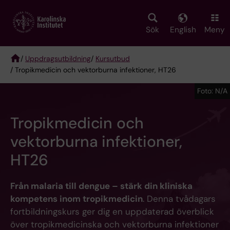
Skip
to
main
Sök
English
Meny
content
/
Uppdragsutbildning
/
Kursutbud
/ Tropikmedicin och vektorburna infektioner, HT26
Breadcrumb
Foto: N/A
Tropikmedicin och
vektorburna infektioner,
HT26
Från malaria till dengue – stärk din kliniska
kompetens inom tropikmedicin
. Denna tvådagars
fortbildningskurs ger dig en uppdaterad överblick
över tropikmedicinska och vektorburna infektioner