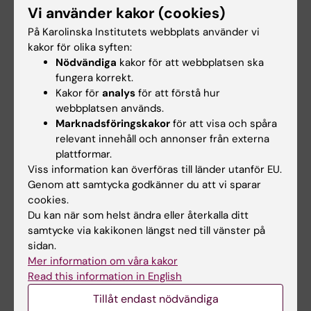
Vi använder kakor (cookies)
Kursen är väl lämpad som fördjupning inom
På Karolinska Institutets webbplats använder vi
ST-utbildning men uppfyller inte specifika ST-
kakor för olika syften:
mål.
Nödvändiga
kakor för att webbplatsen ska
fungera korrekt.
Kakor för
analys
för att förstå hur
webbplatsen används.
Kursupplägg
Marknadsföringskakor
för att visa och spåra
Under kursen ges föreläsningar om de
relevant innehåll och annonser från externa
vanligaste, men även några mer ovanliga,
plattformar.
infektionssjukdomarna i tropiska och
Viss information kan överföras till länder utanför EU.
Genom att samtycka godkänner du att vi sparar
subtropiska områden. Kursen innehåller också
cookies.
interaktiva övningar där deltagarna får bidra
Du kan när som helst ändra eller återkalla ditt
med sin kunskap om handläggning av
samtycke via kakikonen längst ned till vänster på
misstänkta tropikmedicinska sjukdomar.
sidan.
Mer information om våra kakor
Read this information in English
Kursbeskrivning
Tillåt endast nödvändiga