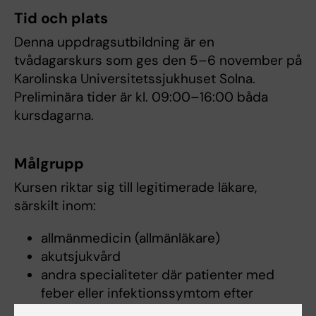
Tid och plats
Denna uppdragsutbildning är en
tvådagarskurs som ges den 5–6 november på
Karolinska Universitetssjukhuset Solna.
Preliminära tider är kl. 09:00–16:00 båda
kursdagarna.
Målgrupp
Kursen riktar sig till legitimerade läkare,
särskilt inom:
allmänmedicin (allmänläkare)
akutsjukvård
andra specialiteter där patienter med
feber eller infektionssymtom efter
utlandsvistelse är vanligt förekommande