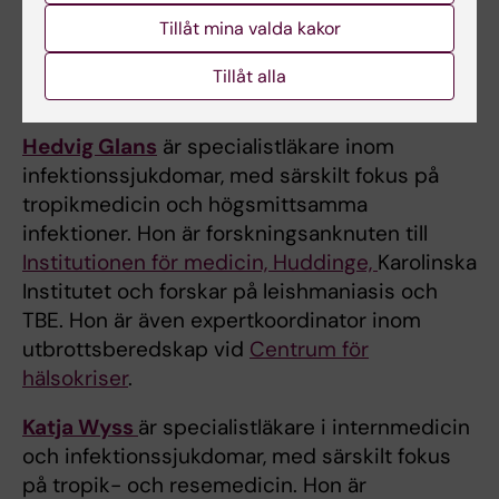
Detaljerad kursbeskrivning för Tropikmedicin
Tillåt mina valda kakor
och vektorburna infektioner.
Tillåt alla
Kursledare
Hedvig Glans
är specialistläkare inom
infektionssjukdomar, med särskilt fokus på
tropikmedicin och högsmittsamma
infektioner. Hon är forskningsanknuten till
Institutionen för medicin, Huddinge,
Karolinska
Institutet och forskar på leishmaniasis och
TBE. Hon är även expertkoordinator inom
utbrottsberedskap vid
Centrum för
hälsokriser
.
Katja Wyss
är specialistläkare i internmedicin
och infektionssjukdomar, med särskilt fokus
på tropik- och resemedicin. Hon är