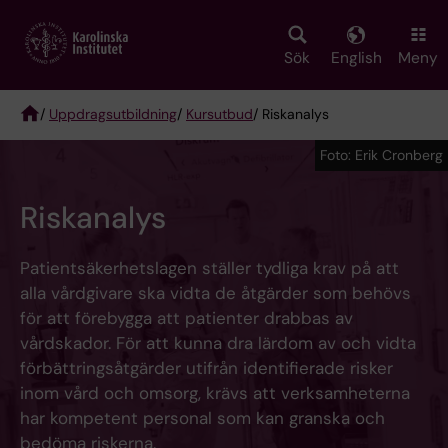
Skip
to
main
Sök
English
Meny
content
/
Uppdragsutbildning
/
Kursutbud
/ Riskanalys
Breadcrumb
Foto: Erik Cronberg
Riskanalys
Patientsäkerhetslagen ställer tydliga krav på att
alla vårdgivare ska vidta de åtgärder som behövs
för att förebygga att patienter drabbas av
vårdskador. För att kunna dra lärdom av och vidta
förbättringsåtgärder utifrån identifierade risker
inom vård och omsorg, krävs att verksamheterna
har kompetent personal som kan granska och
bedöma riskerna.