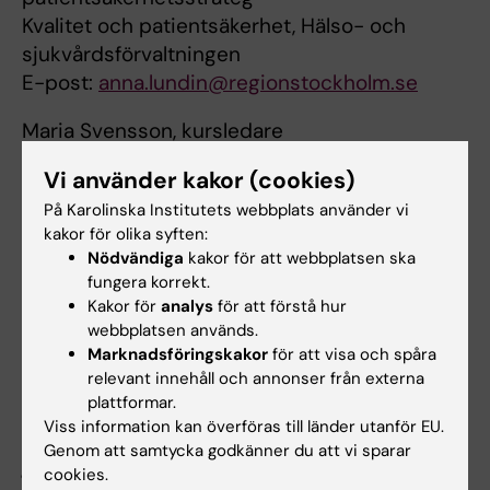
Kvalitet och patientsäkerhet, Hälso- och
sjukvårdsförvaltningen
E-post:
anna.lundin@regionstockholm.se
Maria Svensson, kursledare
E-post:
handelseriskanalys@outlook.com
Vi använder kakor (cookies)
På Karolinska Institutets webbplats använder vi
Behörighet
kakor för olika syften:
Nödvändiga
kakor för att webbplatsen ska
Inga förkunskaper krävs, dock rekommenderar
fungera korrekt.
vi att man har genomgått kursen
Kakor för
analys
för att förstå hur
Händelseanalys 3 hp.
webbplatsen används.
Marknadsföringskakor
för att visa och spåra
relevant innehåll och annonser från externa
Citat från tidigare kursdeltagare
plattformar.
Viss information kan överföras till länder utanför EU.
"Tack för uppmuntran i handledning och
Genom att samtycka godkänner du att vi sparar
givande dagar"
cookies.