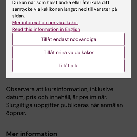
Du kan när som helst ändra eller återkalla ditt
"Stort tack för en mkt bra anordnad kurs."
samtycke via kakikonen längst ned till vänster på
sidan.
Mer information om våra kakor
Intresseanmälan
Read this information in English
Anmälan är inte öppen för nästa omgång. Du
Tillåt endast nödvändiga
kan göra en intresseanmälan så får du besked
Tillåt mina valda kakor
när anmälan har öppnat. Intresseanmälan är
inte bindande.
Tillåt alla
Gör en intresseanmälan.
Observera att kursinformation, inklusive
datum, pris och innehåll, är preliminär.
Slutgiltiga uppgifter publiceras när anmälan
öppnar.
Mer information