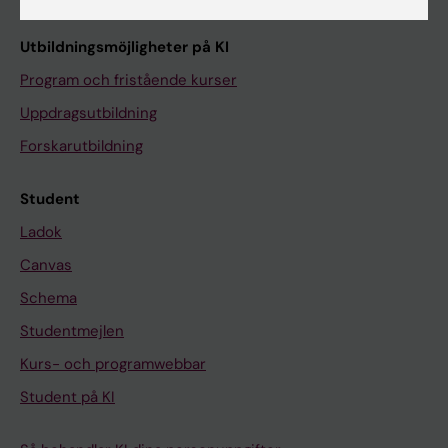
Utbildningsmöjligheter på KI
Program och fristående kurser
Uppdragsutbildning
Forskarutbildning
Student
Ladok
Canvas
Schema
Studentmejlen
Kurs- och programwebbar
Student på KI