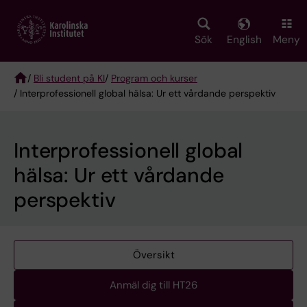
Skip
to
main
Sök
English
Meny
content
/
Bli student på KI
/
Program och kurser
/ Interprofessionell global hälsa: Ur ett vårdande perspektiv
Breadcrumb
Interprofessionell global
hälsa: Ur ett vårdande
perspektiv
Översikt
Anmäl dig till HT26