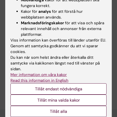
Upplägg för distansutbildningen
fungera korrekt.
Kakor för
analys
för att förstå hur
Alla kursmoment kommer att genomföras helt
webbplatsen används.
online, inklusive föreläsningar, diskussioner
Marknadsföringskakor
för att visa och spåra
och seminarier. Närvaro vid seminarierna är
relevant innehåll och annonser från externa
plattformar.
obligatoriskt.
Viss information kan överföras till länder utanför EU.
Genom att samtycka godkänner du att vi sparar
cookies.
Du kan när som helst ändra eller återkalla ditt
Mer information
samtycke via kakikonen längst ned till vänster på
sidan.
Kurswebb - för dig som är student
Mer information om våra kakor
Studie- och karriärvägledning
Read this information in English
Tillåt endast nödvändiga
Tillåt mina valda kakor
Tillåt alla