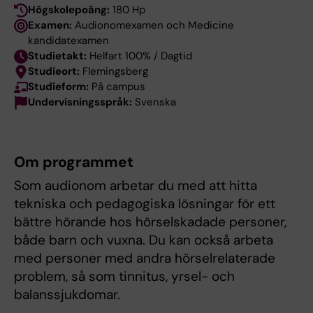
Högskolepoäng:
180 Hp
Examen:
Audionomexamen och Medicine
kandidatexamen
Studietakt:
Helfart 100% / Dagtid
Studieort:
Flemingsberg
Studieform:
På campus
Undervisningsspråk:
Svenska
Om programmet
Som audionom arbetar du med att hitta
tekniska och pedagogiska lösningar för ett
bättre hörande hos hörselskadade personer,
både barn och vuxna. Du kan också arbeta
med personer med andra hörselrelaterade
problem, så som tinnitus, yrsel- och
balanssjukdomar.