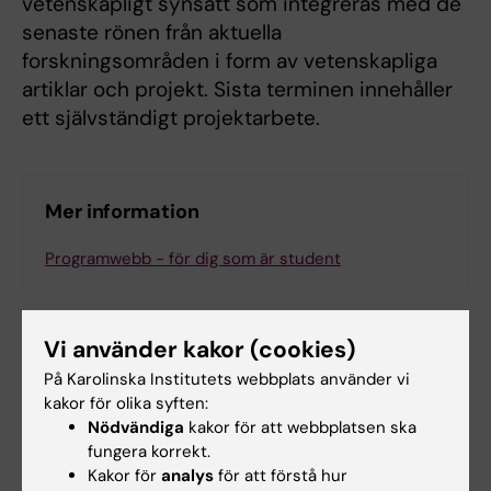
vetenskapligt synsätt som integreras med de
senaste rönen från aktuella
forskningsområden i form av vetenskapliga
artiklar och projekt. Sista terminen innehåller
ett självständigt projektarbete.
Mer information
Programwebb - för dig som är student
Vi använder kakor (cookies)
På Karolinska Institutets webbplats använder vi
kakor för olika syften:
Nödvändiga
kakor för att webbplatsen ska
fungera korrekt.
Kakor för
analys
för att förstå hur