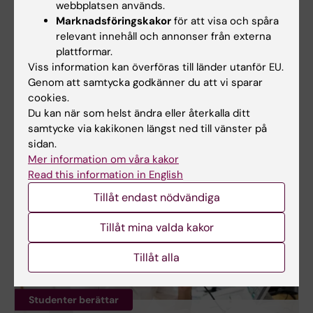
webbplatsen används.
Marknadsföringskakor
för att visa och spåra
relevant innehåll och annonser från externa
plattformar.
Viss information kan överföras till länder utanför EU.
Blogg, Instagram, TikTok
Genom att samtycka godkänner du att vi sparar
cookies.
Träffa KI-studenter på sociala medier
Du kan när som helst ändra eller återkalla ditt
Vill du se en vanlig studiedag, ställa dina frågor om
samtycke via kakikonen längst ned till vänster på
studentlivet eller få inspiration från Sveriges
sidan.
största studentstad? Läs KI:s studentblogg och följ
Mer information om våra kakor
våra studenter på Instagram och TikTok.
Read this information in English
Tillåt endast nödvändiga
Tillåt mina valda kakor
Tillåt alla
Studenter berättar