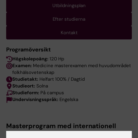
Utbildningsplan
Efter studierna
Kontakt
Programöversikt
Högskolepoäng:
120 Hp
Examen:
Medicine masterexamen med huvudområdet
folkhälsovetenskap
Studietakt:
Helfart 100% / Dagtid
Studieort:
Solna
Studieform:
På campus
Undervisningsspråk:
Engelska
Masterprogram med internationell
profil