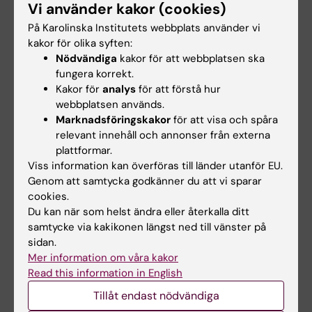
Vi använder kakor (cookies)
Vill du ha en unik internationell profil på din
På Karolinska Institutets webbplats använder vi
utbildning? Då kan något av KI:s globala
kakor för olika syften:
masterprogram vara något för dig. Du läser
Nödvändiga
kakor för att webbplatsen ska
utbildningen på engelska tillsammans med
fungera korrekt.
både internationella och svenska studenter.
Kakor för
analys
för att förstå hur
webbplatsen används.
Du får dessutom tillgång till ett internationellt
Marknadsföringskakor
för att visa och spåra
nätverk med drivna studenter, något som du
relevant innehåll och annonser från externa
kan ha stor nytta av efter dina studier.
plattformar.
Viss information kan överföras till länder utanför EU.
Du söker utbildningen på antagning.se.
Genom att samtycka godkänner du att vi sparar
cookies.
Läs mer om masterprogrammet i
Du kan när som helst ändra eller återkalla ditt
folkhälsovetenskap på den engelska
samtycke via kakikonen längst ned till vänster på
programsidan
.
sidan.
Mer information om våra kakor
Read this information in English
Tillåt endast nödvändiga
Mer information