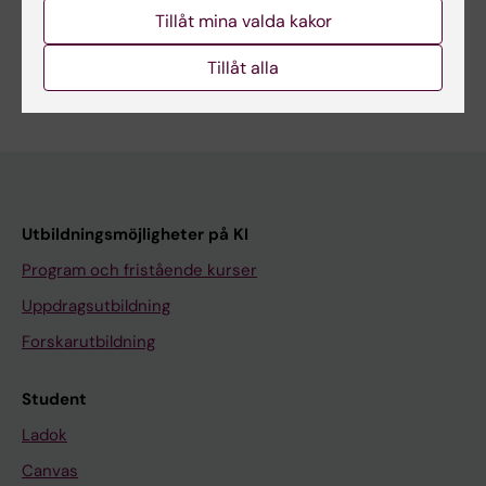
Tillåt mina valda kakor
Programwebb - för dig som är student
Tillåt alla
Utbildningsmöjligheter på KI
Program och fristående kurser
Uppdragsutbildning
Forskarutbildning
Student
Ladok
Canvas