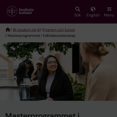
Skip
to
main
Sök
English
Meny
content
/
Bli student på KI
/
Program och kurser
/ Masterprogrammet i folkhälsovetenskap
Breadcrumb
Masterprogrammet i