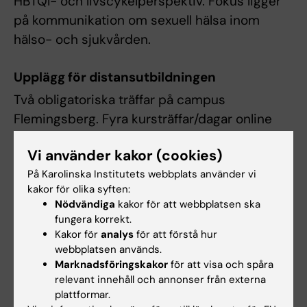
HBTQI- och livscykelperspektiv. Fokus ligger
på kommunikation om sexuell hälsa inom
hälso- och sjukvården.
Upplägg för distansutbildningen
Två obligatoriska träffar på campus
Flemingsberg. Fyra kursträffar/dagar online
med föreläsningar och seminarier. Kontrollera
Vi använder kakor (cookies)
schemat på kurswebben för exakta datum för
På Karolinska Institutets webbplats använder vi
schemalagda träffar. Lärarstöd via lärplattform
kakor för olika syften:
och digitala verktyg.
Nödvändiga
kakor för att webbplatsen ska
fungera korrekt.
Kakor för
analys
för att förstå hur
webbplatsen används.
Mer information
Marknadsföringskakor
för att visa och spåra
relevant innehåll och annonser från externa
Kurswebb - för dig som är student
plattformar.