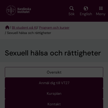
Skip
to
main
Sök
English
Meny
content
/
Bli student på KI
/
Program och kurser
/ Sexuell hälsa och rättigheter
Breadcrumb
Sexuell hälsa och rättigheter
Översikt
Anmäl dig till VT27
Kursplan
Kontakt