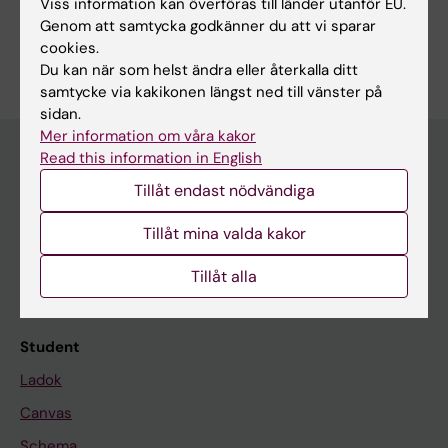
Viss information kan överföras till länder utanför EU.
Studie- och karriärvägledning
Genom att samtycka godkänner du att vi sparar
cookies.
Du kan när som helst ändra eller återkalla ditt
samtycke via kakikonen längst ned till vänster på
sidan.
Mer information om våra kakor
Read this information in English
Tillåt endast nödvändiga
Utbildningsmöjligheter på KI
Program och fristående kurser
Tillåt mina valda kakor
Uppdragsutbildning
Tillåt alla
Forskarutbildning
Student
Ladok
Canvas
Schema