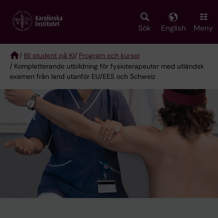
Skip
to
main
Sök
English
Meny
content
/
Bli student på KI
/
Program och kurser
/ Kompletterande utbildning för fysioterapeuter med utländsk
Breadcrumb
examen från land utanför EU/EES och Schweiz