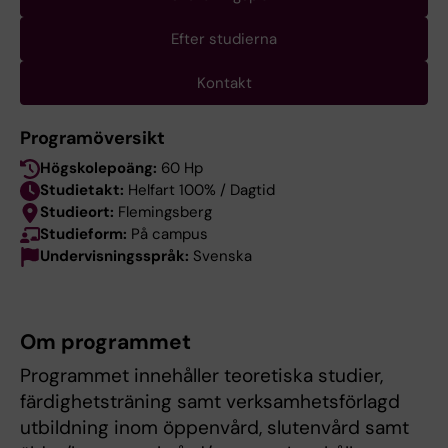
Efter studierna
Kontakt
Programöversikt
Högskolepoäng:
60 Hp
Studietakt:
Helfart 100% / Dagtid
Studieort:
Flemingsberg
Studieform:
På campus
Undervisningsspråk:
Svenska
Om programmet
Programmet innehåller teoretiska studier,
färdighetsträning samt verksamhetsförlagd
utbildning inom öppenvård, slutenvård samt