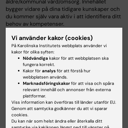
äldre/kommunal vård/omsorg. Innehållet
bygger vidare på dina tidigare kunskaper och
du kommer själv vara aktiv i att identifiera ditt
behov av kompetenser.
Utbildningen sker inom huvudområdet
Vi använder kakor (cookies)
fysioterapi och består av sex kurser med olika
På Karolinska Institutets webbplats använder vi
inriktningar. Du kommer bland annat studera
kakor för olika syften:
fysioterapeutens profession,
Nödvändiga
kakor för att webbplatsen ska
fungera korrekt.
fysioterapeutiska interventioner, samt lärande
Kakor för
analys
för att förstå hur
och ledarskap. Under de verksamhetsförlagda
webbplatsen används.
utbildningsaktiviteterna kommer du under
Marknadsföringskakor
för att visa och spåra
handledning att utveckla din yrkesroll, ditt
relevant innehåll och annonser från externa
professionella förhållningssätt, förmåga till
plattformar.
Viss information kan överföras till länder utanför EU.
interprofessionellt samarbete, samt omsätta
Genom att samtycka godkänner du att vi sparar
teoretiska kunskaper i praktiken. Det kan
cookies.
finnas möjlighet för dig att genomföra den
Du kan när som helst ändra eller återkalla ditt
verksamhetsförlagda utbildningen i närheten
samtycke via kakikonen längst ned till vänster på