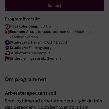
Kontakt
Programöversikt
Högskolepoäng:
180 Hp
Examen:
Arbetsterapeutexamen och Medicine
kandidatexamen
Studietakt:
Helfart 100% / Dagtid
Studieort:
Flemingsberg
Studieform:
På campus
Undervisningsspråk:
Svenska
Om programmet
Arbetsterapeutens roll
Som legitimerad arbetsterapeut utgår du från
det personer vill och behöver göra i sin