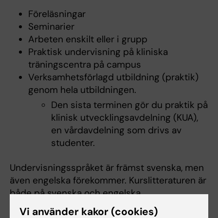
Föreläsningar
Seminarier
Arbeten enskilt eller i grupp
Praktisk undervisning på kliniska
träningscentra på campus
Verksamhetsförlagd utbildning (praktik)
genom hela utbildningen.
Den sista terminen gör du praktik på
klinisk utvecklingsavdelning (KUA),
en vårdavdelning som drivs av
studenter.
Undervisningsspråket är främst svenska, men
även engelska förekommer. Kurslitteraturen är
både på svenska och engelska.
Vi använder kakor (cookies)