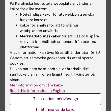
Utbytesstudier
På Karolinska Institutets webbplats använder vi
Som student på arbetsterapeutprogrammet
kakor för olika syften:
har du god chans att förlägga en del av
Nödvändiga
kakor för att webbplatsen ska
fungera korrekt.
utbildningen utomlands.
Kakor för
analys
för att förstå hur
webbplatsen används.
Examen och legitimation
Marknadsföringskakor
för att visa och spåra
relevant innehåll och annonser från externa
Arbetsterapeutprogrammet ger dig en
plattformar.
teoretisk och praktisk grund för ett
Viss information kan överföras till länder utanför EU.
professionellt och kunskapsbaserat
Genom att samtycka godkänner du att vi sparar
arbetssätt. Utbildningen leder därför både till
cookies.
en yrkesexamen och en akademisk
Du kan när som helst ändra eller återkalla ditt
kandidatexamen. Vid avslutad utbildning
samtycke via kakikonen längst ned till vänster på
sidan.
ansöker du om legitimation hos
Mer information om våra kakor
Socialstyrelsen för att arbeta som
Read this information in English
arbetsterapeut.
Tillåt endast nödvändiga
Tillåt mina valda kakor