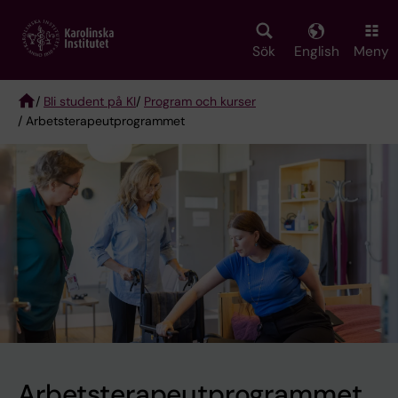
Skip
to
main
Sök
English
Meny
content
/
Bli student på KI
/
Program och kurser
/ Arbetsterapeutprogrammet
Breadcrumb
Arbetsterapeut­programmet