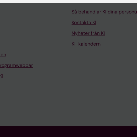
Så behandlar KI dina personu
Kontakta KI
Nyheter från KI
KI-kalendern
len
programwebbar
KI