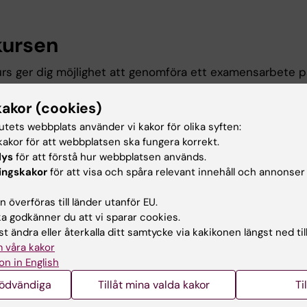
ursen
rs ger dig möjlighet att genomföra ett examensarbete p
d nivå som leder till magisterexamen i audiologi. Under 
kakor (cookies)
 du din förmåga att, under handledning, självständigt pl
a och presentera en vetenskaplig studie inom audiologi
tutets webbplats använder vi kakor för olika syften:
akor för att webbplatsen ska fungera korrekt.
erexamen öppnar dörrar till forskarutbildning och stärke
lys
för att förstå hur webbplatsen används.
 för framtida yrkesroller.
ingskakor
för att visa och spåra relevant innehåll och annonser
 överföras till länder utanför EU.
g för distansutbildningen
 godkänner du att vi sparar cookies.
s digitalt med regelbundna seminarier via digital plattf
t ändra eller återkalla ditt samtycke via kakikonen längst ned til
 våra kakor
on in English
nödvändiga
Tillåt mina valda kakor
Ti