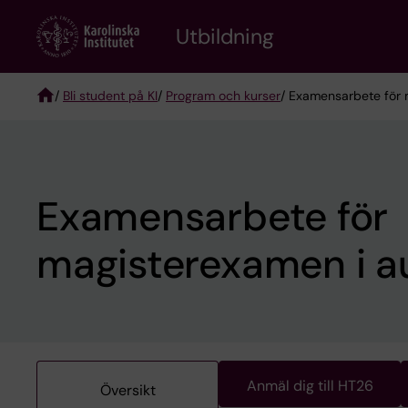
Skip
to
Utbildning
main
content
/
Bli student på KI
/
Program och kurser
/ Examensarbete för 
Breadcrumb
Examensarbete för
magisterexamen i au
Anmäl dig till HT26
Översikt