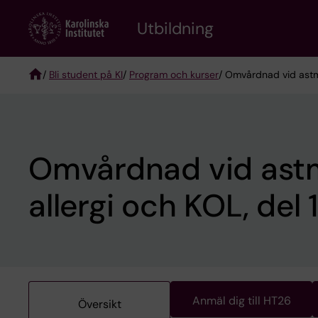
Skip
to
Utbildning
main
content
/
Bli student på KI
/
Program och kurser
/ Omvårdnad vid astma
Breadcrumb
Omvårdnad vid ast
allergi och KOL, del 
Anmäl dig till HT26
Översikt