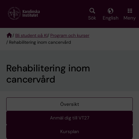
Skip
to
main
Sök
English
Meny
content
/
Bli student på KI
/
Program och kurser
/ Rehabilitering inom cancervård
Breadcrumb
Rehabilitering inom
cancervård
Översikt
Anmäl dig till VT27
Kursplan