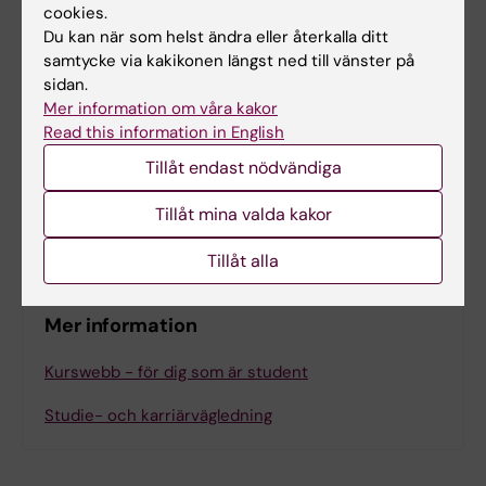
cookies.
Du kan när som helst ändra eller återkalla ditt
Kursen genomförs helt som distansutbildning
samtycke via kakikonen längst ned till vänster på
med webbaserad lärplattform som bas. I
sidan.
kursen ingår muntliga och skriftliga uppgifter
Mer information om våra kakor
Read this information in English
som kan vara individuella eller i grupp, samt
Tillåt endast nödvändiga
en individuell skriftlig slutexamination. Tillgång
till dator med kamera, mikrofon och
Tillåt mina valda kakor
internetuppkoppling krävs.
Tillåt alla
Mer information
Kurswebb - för dig som är student
Studie- och karriärvägledning