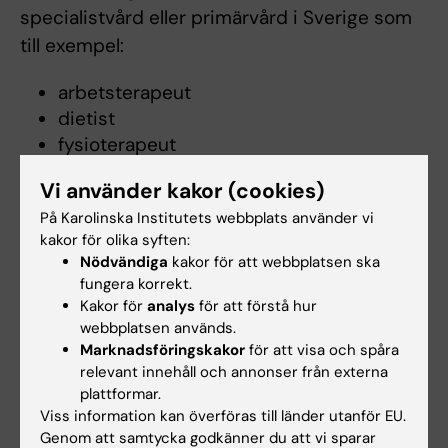
specialistvård eller primärvård i Sverige som
till exempel:
arbetsterapeut
dietist
fysioterapeut
läkare
Vi använder kakor (cookies)
psykolog
På Karolinska Institutets webbplats använder vi
sjuksköterska
kakor för olika syften:
socionom.
Nödvändiga
kakor för att webbplatsen ska
fungera korrekt.
Upplägg för distansutbildningen
Kakor för
analys
för att förstå hur
webbplatsen används.
Kursen har fyra obligatoriska halva kursdagar
Marknadsföringskakor
för att visa och spåra
som är helt digitala. De sker i seminarieform
relevant innehåll och annonser från externa
på måndagar kl 8:30-12:00. För exakta datum,
plattformar.
Viss information kan överföras till länder utanför EU.
se schema som publiceras på kurswebben
Genom att samtycka godkänner du att vi sparar
senast två veckor innan kursstart.