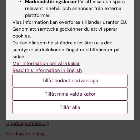
Marknadsföringskakor
för att visa och spåra
relevant innehåll och annonser från externa
plattformar.
Mer information
Viss information kan överföras till länder utanför EU.
Genom att samtycka godkänner du att vi sparar
Kurswebb - för dig som är student
cookies.
Du kan när som helst ändra eller återkalla ditt
Studie- och karriärvägledning
samtycke via kakikonen längst ned till vänster på
sidan.
Mer information om våra kakor
Read this information in English
Tillåt endast nödvändiga
Tillåt mina valda kakor
Utbildningsmöjligheter på KI
Tillåt alla
Program och fristående kurser
Uppdragsutbildning
Forskarutbildning