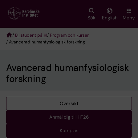
Skip
to
main
Sök
English
Meny
content
/
Bli student på KI
/
Program och kurser
/ Avancerad humanfysiologisk forskning
Breadcrumb
Avancerad humanfysiologisk
forskning
Översikt
Anmäl dig till HT26
Kursplan