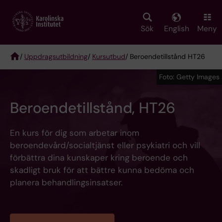
Skip
to
main
Sök
English
Meny
content
/
Uppdragsutbildning
/
Kursutbud
/ Beroendetillstånd HT26
Breadcrumb
Foto: Getty Images
Beroendetillstånd, HT26
En kurs för dig som arbetar inom
beroendevård/socialtjänst eller psykiatri och vill
förbättra dina kunskaper kring beroende och
skadligt bruk för att bättre kunna bedöma och
planera behandlingsinsatser.