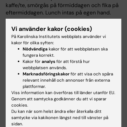
kaffe/te, smörgås på förmiddagen och fika på
eftermiddagen. Lunch intas på egen hand.
Vi använder kakor (cookies)
Citat från tidigare deltagare
På Karolinska Institutets webbplats använder vi
"En av de bästa och mest relevanta kurser jag
kakor för olika syften:
gått."
Nödvändiga
kakor för att webbplatsen ska
fungera korrekt.
"Otroligt spännande och givande kurs om du
Kakor för
analys
för att förstå hur
webbplatsen används.
arbetar med patienter med
Marknadsföringskakor
för att visa och spåra
beroendesjukdom."
relevant innehåll och annonser från externa
plattformar.
"Har redan uppmanat mina kollegor att gå
Viss information kan överföras till länder utanför EU.
kursen!"
Genom att samtycka godkänner du att vi sparar
cookies.
Utbildningen fick ett medelvärde på
4,8
av
5
i
Du kan när som helst ändra eller återkalla ditt
senaste kursutvärderingen, när deltagarna
samtycke via kakikonen längst ned till vänster på
svarade på frågan ”Hur bedömer du
sidan.