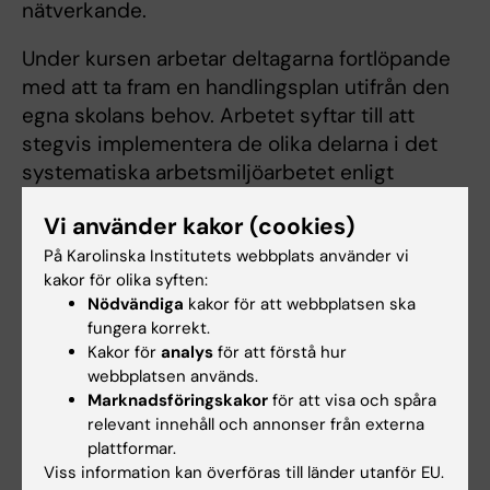
nätverkande.
Under kursen arbetar deltagarna fortlöpande
med att ta fram en handlingsplan utifrån den
egna skolans behov. Arbetet syftar till att
stegvis implementera de olika delarna i det
systematiska arbetsmiljöarbetet enligt
modellen Planera – Göra – Studera – Agera
Vi använder kakor (cookies)
(PGSA).
På Karolinska Institutets webbplats använder vi
I processen ingår att planera och genomföra
kakor för olika syften:
förändringar på den egna skolan, analysera
Nödvändiga
kakor för att webbplatsen ska
fungera korrekt.
effekterna av de åtgärder som testats och vid
Kakor för
analys
för att förstå hur
behov justera arbetssättet. Deltagarna får
webbplatsen används.
kontinuerligt stöd av kursledare och lärare
Marknadsföringskakor
för att visa och spåra
genom hela kursperioden.
relevant innehåll och annonser från externa
plattformar.
Arbetet mynnar ut i en framåtblickande plan
Viss information kan överföras till länder utanför EU.