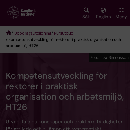
Skip
to
main
Sök
English
Meny
content
/
Uppdragsutbildning
/
Kursutbud
/ Kompetensutveckling för rektorer i praktisk organisation och
Breadcrumb
arbetsmiljö, HT26
Foto: Liza Simonsson
Kompetensutveckling för
rektorer i praktisk
organisation och arbetsmiljö,
HT26
Utveckla dina kunskaper och praktiska färdigheter
för att leda och tillämpa ett systematiskt