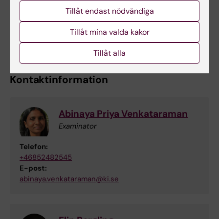
Tillåt endast nödvändiga
Anmälan sker till
www.ki.se/uppdragsutbildning
.
Sista
Tillåt mina valda kakor
anmälningsdag 7 juni 2026
Tillåt alla
Kontaktinformation
Abinaya Priya Venkataraman
Examinator
Telefon:
+46852482545
E-post:
abinaya.venkataraman@ki.se