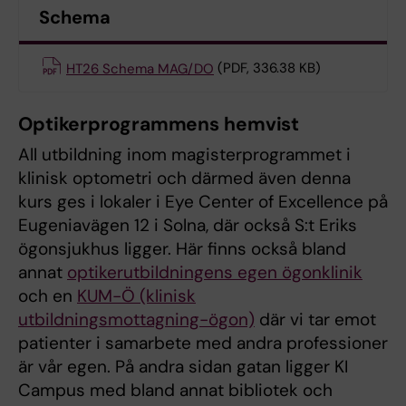
Schema
HT26 Schema MAG/DO
(PDF, 336.38 KB)
Optikerprogrammens hemvist
All utbildning inom magisterprogrammet i
klinisk optometri och därmed även denna
kurs ges i lokaler i Eye Center of Excellence på
Eugeniavägen 12 i Solna, där också S:t Eriks
ögonsjukhus ligger. Här finns också bland
annat
optikerutbildningens egen ögonklinik
och en
KUM-Ö (klinisk
utbildningsmottagning-ögon)
där vi tar emot
patienter i samarbete med andra professioner
är vår egen. På andra sidan gatan ligger KI
Campus med bland annat bibliotek och