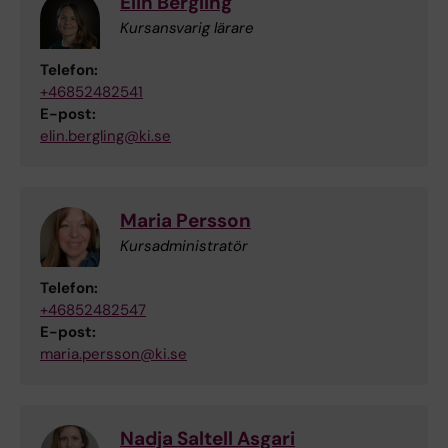
Elin Bergling
Kursansvarig lärare
Telefon:
+46852482541
E-post:
elin.bergling@ki.se
Maria Persson
Kursadministratör
Telefon:
+46852482547
E-post:
maria.persson@ki.se
Nadja Saltell Asgari