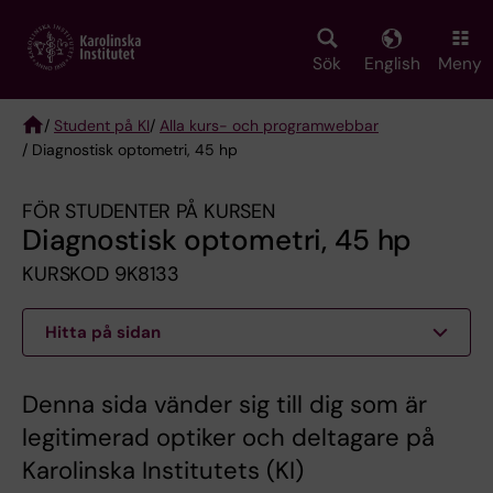
Skip
to
main
Sök
English
Meny
content
/
Student på KI
/
Alla kurs- och programwebbar
/ Diagnostisk optometri, 45 hp
Breadcrumb
FÖR STUDENTER PÅ KURSEN
Diagnostisk optometri, 45 hp
KURSKOD 9K8133
Hitta på sidan
Denna sida vänder sig till dig som är
legitimerad optiker och deltagare på
Karolinska Institutets (KI)