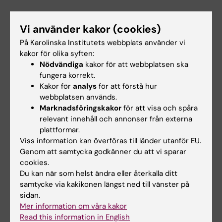
Kursupplägg
Vi använder kakor (cookies)
Den teoretiska undervisningen består av
På Karolinska Institutets webbplats använder vi
föreläsningar och inlämningsuppgifter i
kakor för olika syften:
digitalt format. Studietakten motsvarar 75%
Nödvändiga
kakor för att webbplatsen ska
och kursen sträcker sig över två terminer.
fungera korrekt.
Kakor för
analys
för att förstå hur
Den praktiska/kliniska undervisningen bedrivs
webbplatsen används.
på plats i optikerutbildningens lokaler i
Eye
Marknadsföringskakor
för att visa och spåra
relevant innehåll och annonser från externa
Center of Excellence, Eugeniavägen 12, Solna.
plattformar.
Viss information kan överföras till länder utanför EU.
Genom att samtycka godkänner du att vi sparar
Behörighet
cookies.
Legitimation som optiker med
Du kan när som helst ändra eller återkalla ditt
kontaktlinsbehörighet.
samtycke via kakikonen längst ned till vänster på
sidan.
Mer information om våra kakor
Anmälan, HT26
Read this information in English