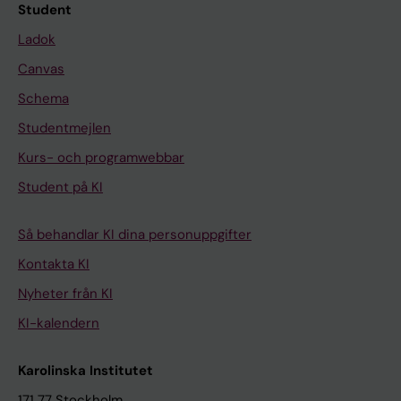
Student
Ladok
Canvas
Schema
Studentmejlen
Kurs- och programwebbar
Student på KI
Så behandlar KI dina personuppgifter
Kontakta KI
Nyheter från KI
KI-kalendern
Karolinska Institutet
171 77 Stockholm