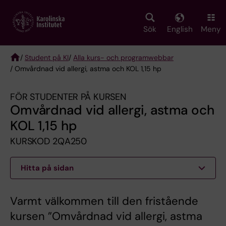
Skip
to
main
Sök
English
Meny
content
/
Student på KI
/
Alla kurs- och programwebbar
/ Omvårdnad vid allergi, astma och KOL 1,15 hp
Breadcrumb
FÖR STUDENTER PÅ KURSEN
Omvårdnad vid allergi, astma och
KOL 1,15 hp
KURSKOD 2QA250
Hitta på sidan
Varmt välkommen till den fristående
kursen ”Omvårdnad vid allergi, astma