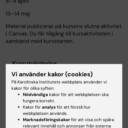
8–9 april
13–14 maj
Material publiceras på kursens slutna aktivitet
i Canvas. Du får tillgång till kursaktiviteten i
samband med kursstarten.
Kursutvärdering
Vi använder kakor (cookies)
Enkätrapport HT25/VT26
På Karolinska Institutets webbplats använder vi
kakor för olika syften:
Nödvändiga
kakor för att webbplatsen ska
Kontaktuppgifter
fungera korrekt.
Kakor för
analys
för att förstå hur
webbplatsen används.
Inger Maria Kull
Marknadsföringskakor
för att visa och spåra
Kursgivare
relevant innehåll och annonser från externa