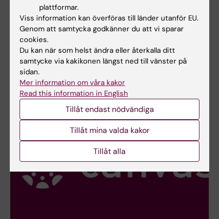
plattformar.
Telefon:
Viss information kan överföras till länder utanför EU.
+46852480002
Genom att samtycka godkänner du att vi sparar
E-post:
cookies.
inger.kull@ki.se
Du kan när som helst ändra eller återkalla ditt
samtycke via kakikonen längst ned till vänster på
sidan.
Student på KI
Mer information om våra kakor
Read this information in English
Tillåt endast nödvändiga
Tillåt mina valda kakor
Tillåt alla