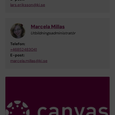
lars.eriksson@ki.se
Marcela Millas
Utbildningsadministratör
Telefon:
+46852483041
E-post:
marcela.millas@ki.se