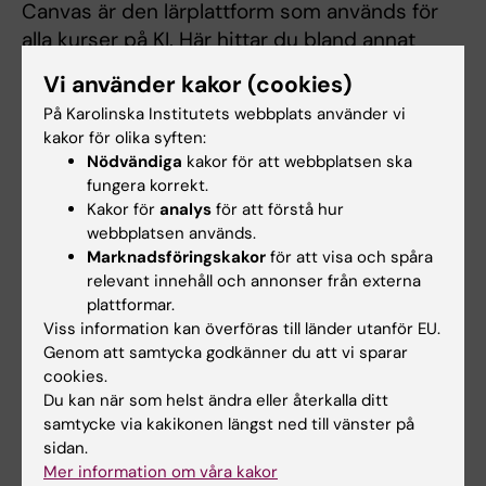
Canvas är den lärplattform som används för
alla kurser på KI. Här hittar du bland annat
kursmaterial, inlämningsuppgifter och kan
Vi använder kakor (cookies)
hålla kontakten med lärare och med
På Karolinska Institutets webbplats använder vi
studenter. Då kursen är webbaserad kommer
kakor för olika syften:
all information och kommunikation ske via
Nödvändiga
kakor för att webbplatsen ska
lärplattformen Canvas. Du får tillgång till
fungera korrekt.
Canvas genom registreringen i Ladok.
Kakor för
analys
för att förstå hur
webbplatsen används.
Bekanta dig med lärplattformen innan
Marknadsföringskakor
för att visa och spåra
relevant innehåll och annonser från externa
kursstart med Canvas studentguide.
plattformar.
Viss information kan överföras till länder utanför EU.
Genom att samtycka godkänner du att vi sparar
Omexamination
cookies.
Frågor gällande datum för omexamination
Du kan när som helst ändra eller återkalla ditt
och/eller kompletteringstillfällen besvaras av
samtycke via kakikonen längst ned till vänster på
sidan.
kursansvarig.
Mer information om våra kakor