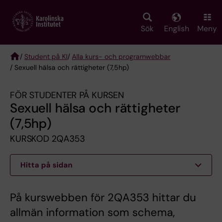
Skip
to
main
Sök
English
Meny
content
/
Student på KI
/
Alla kurs- och programwebbar
/ Sexuell hälsa och rättigheter (7,5hp)
Breadcrumb
FÖR STUDENTER PÅ KURSEN
Sexuell hälsa och rättigheter
(7,5hp)
KURSKOD 2QA353
Hitta på sidan
På kurswebben för 2QA353 hittar du
allmän information som schema,