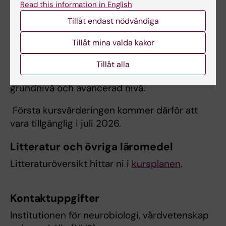
Read this information in English
Kursvärdering samt kursanalys
Tillåt endast nödvändiga
Kursvärderingen är en del av Karolinska
Tillåt mina valda kakor
Institutets kvalitetsledningssystem och
genomförs enligt de riktlinjer som är
Tillåt alla
fastställda av Kommittén för utbildning på
grundnivå och avancerad nivå.
Första kursvärderingen kommer därför att
vara tillgänglig i juli 2026.
Litteratur och övriga läromedel
Litteraturöversikt hittar ni i
kursplanen
.
Kontaktuppgifter
Institutionen för neurobiologi, vårdvetenskap