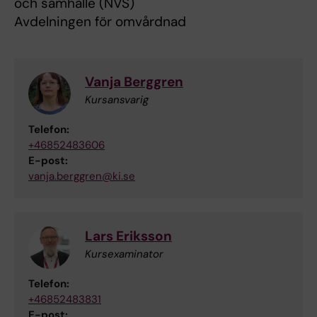
och samhälle (NVS)
Avdelningen för omvårdnad
Vanja Berggren
Kursansvarig
Telefon:
+46852483606
E-post:
vanja.berggren@ki.se
Lars Eriksson
Kursexaminator
Telefon:
+46852483831
E-post: