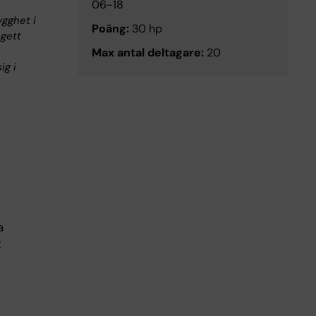
06-18
ygghet i
Poäng:
30 hp
 gett
Max antal deltagare:
20
ig i
a
t