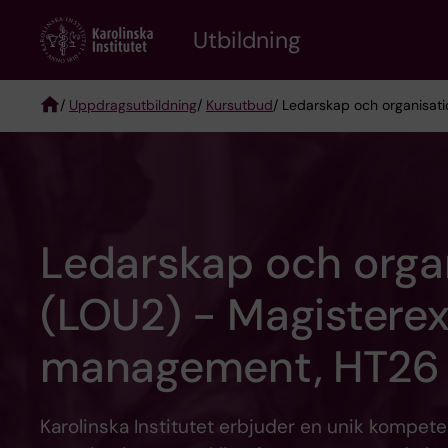
Skip
to
Utbildning
main
content
/
Uppdragsutbildning
/
Kursutbud
/ Ledarskap och organisat
Breadcrumb
Ledarskap och organ
(LOU2) - Magistere
management, HT26
Karolinska Institutet erbjuder en unik kompet