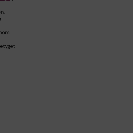
n,
n
inom
etyget