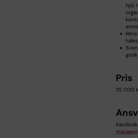
hp). 
organ
kont
anmä
Mins
hälso
Sven
godk
Pris
112 000 
Ansva
Karolinsk
managem