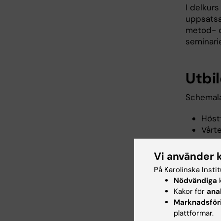
I delkur
uppsatsa
metod- o
seminari
Utbi
Schemala
Höstt
Vårte
Vi använder 
Sagt
På Karolinska Insti
Nödvändiga
k
"Otroligt
Kakor för
ana
förståels
Marknadsför
öppnar
plattformar.
verklige