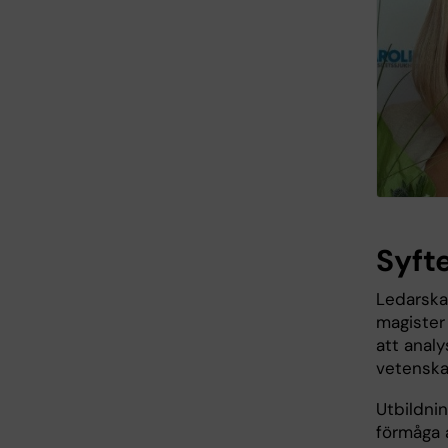
Syft
Ledarskap
magister
att anal
vetenska
Utbildnin
förmåga 