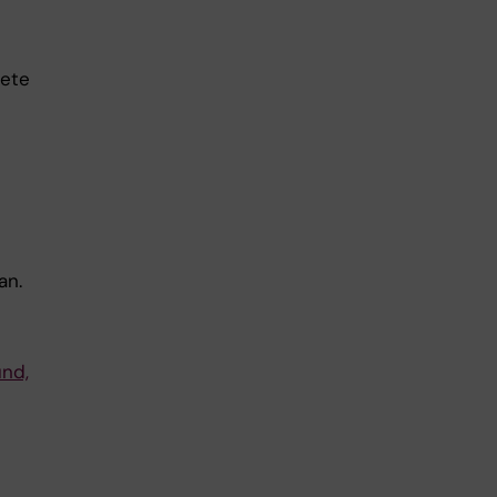
bete
an.
und,