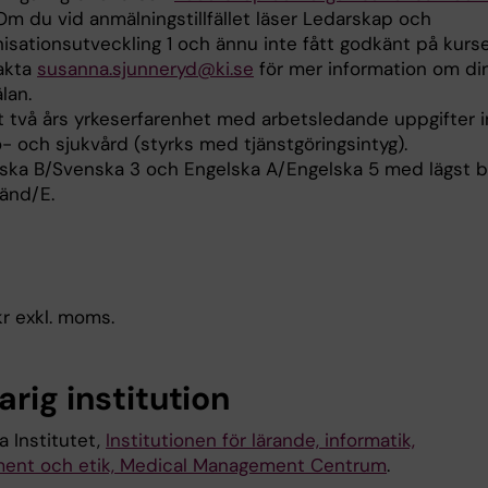
Om du vid anmälningstillfället läser Ledarskap och
isationsutveckling 1 och ännu inte fått godkänt på kurse
akta
susanna.sjunneryd@ki.se
för mer information om di
lan.
t två års yrkeserfarenhet med arbetsledande uppgifter 
- och sjukvård (styrks med tjänstgöringsintyg).
ska B/Svenska 3 och Engelska A/Engelska 5 med lägst b
änd/E.
kr exkl. moms.
rig institution
a Institutet,
Institutionen för lärande, informatik,
ent och etik, Medical Management Centrum
.