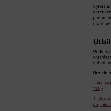
Syftet ä
vetenska
genom at
i form av
Utbi
Undervis
organisat
schemala
Utbildnin
1.
Att led
15 hp
2.
Magist
organisat