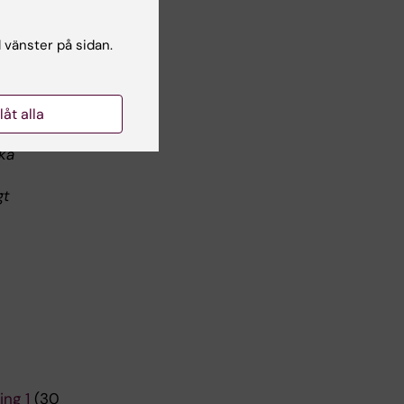
l vänster på sidan.
ckt
llåt alla
ska
gt
ing 1
(30