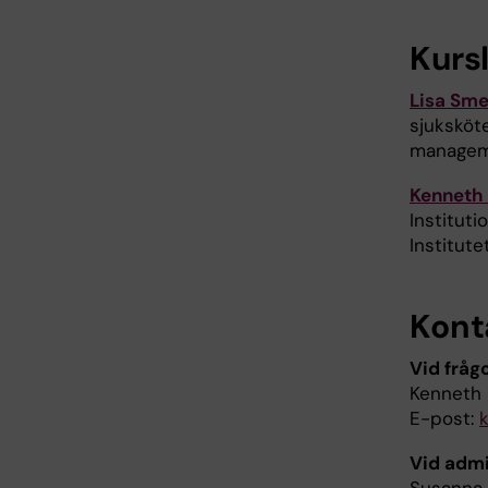
Kurs
Lisa Sme
sjuksköte
manageme
Kenneth
Instituti
Institutet
Kont
Vid fråg
Kenneth 
E-post:
Vid admi