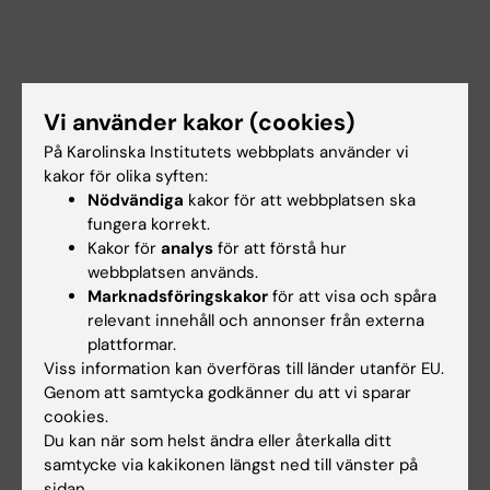
Vi använder kakor (cookies)
På Karolinska Institutets webbplats använder vi
kakor för olika syften:
Jonas Sundén-Cullberg
Nödvändiga
kakor för att webbplatsen ska
Momentansvarig Huddine
fungera korrekt.
E-post:
Kakor för
analys
för att förstå hur
jonas.sunden-cullberg@ki.se
webbplatsen används.
Marknadsföringskakor
för att visa och spåra
relevant innehåll och annonser från externa
plattformar.
Lina Davies Forsman
Viss information kan överföras till länder utanför EU.
Momentansvarig Solna
Genom att samtycka godkänner du att vi sparar
cookies.
E-post:
Du kan när som helst ändra eller återkalla ditt
lina.davies.forsman@ki.se
samtycke via kakikonen längst ned till vänster på
sidan.