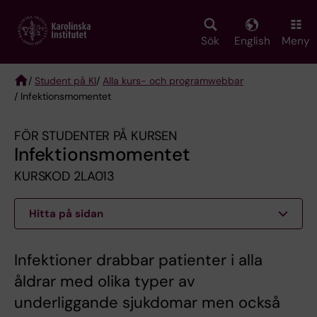
Skip
to
main
Sök
English
Meny
content
/
Student på KI
/
Alla kurs- och programwebbar
/ Infektionsmomentet
Breadcrumb
FÖR STUDENTER PÅ KURSEN
Infektionsmomentet
KURSKOD 2LA013
Hitta på sidan
Infektioner drabbar patienter i alla
åldrar med olika typer av
underliggande sjukdomar men också