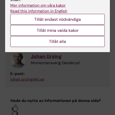
Mer information om våra kakor
Read this information in English
Bibi Johansson
Momentansvarig Södersjukhuset
Tillåt endast nödvändiga
E-post:
Tillåt mina valda kakor
bibi.johansson@ki.se
Tillåt alla
Johan Ursing
Momentansvarig Danderyd
E-post:
johan.ursing@ki.se
Hade du nytta av informationen på denna sida?
Yes
No