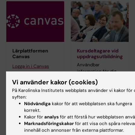
Lärplattformen
Kursdeltagare vid
Canvas
uppdragsutbildning
Användbar
Logga in i Canvas
information för dig
Lär dig använda
som ska gå en kurs
Vi använder kakor (cookies)
Canvas i Canvas
som ges som
studentguide
På Karolinska Institutets webbplats använder vi kakor för 
uppdragsutbildning
syften:
vid KI.
Nödvändiga
kakor för att webbplatsen ska fungera
korrekt.
Kakor för
analys
för att förstå hur webbplatsen anv
Marknadsföringskakor
för att visa och spåra releva
Hade du nytta av informationen på denna sida?
innehåll och annonser från externa plattformar.