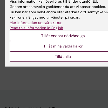
Viss information kan överföras till länder utanför EU.
Yes
Genom att samtycka godkänner du att vi sparar cookies.
No
Du kan när som helst ändra eller återkalla ditt samtycke vi
kakikonen längst ned till vänster på sidan.
Mer information om våra kakor
Innehållsgranskare:
Read this information in English
Lina Collsiöö
Redaktör:
Lina Collsiöö
Tillåt endast nödvändiga
Sidan uppdaterad:
2026-06-29
Tillåt mina valda kakor
Tillåt alla
Dela