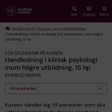
Skip
to
main
Sök
English
Meny
content
/
Student på KI
/
Alla kurs- och programwebbar
/ Handledning i klinisk psykologi och psykoterapi, inom högre
Breadcrumb
utbildning, 15 hp
FÖR STUDENTER PÅ KURSEN
Handledning i klinisk psykologi
inom högre utbildning, 15 hp
KURSKOD 9K8136
Hitta på sidan
Kursen vänder sig till personer som ska