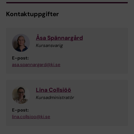
Kontaktuppgifter
Åsa Spännargård
Kursansvarig
E-post:
asa.spannargard@ki.se
Lina Collsiöö
Kursadministratör
E-post:
lina.collsioo@ki.se