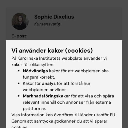
Sophie Dixelius
Kursansvarig
E-post:
sophie.dixelius@ki.se
Med dr, leg psykolog, leg psykoterapeut, specialist
Vi använder kakor (cookies)
inom psykologisk behandling/ psykoterapi.
På Karolinska Institutets webbplats använder vi
kakor för olika syften:
Nödvändiga
kakor för att webbplatsen ska
Vid frågor kring anmälan, kontakta:
fungera korrekt.
Kakor för
analys
för att förstå hur
webbplatsen används.
Marknadsföringskakor
för att visa och spåra
Nikolaj Jacobsen
relevant innehåll och annonser från externa
Projektkoordinator
plattformar.
Viss information kan överföras till länder utanför EU.
E-post:
Genom att samtycka godkänner du att vi sparar
nikolaj.jacobsen@ki.se
cookies.