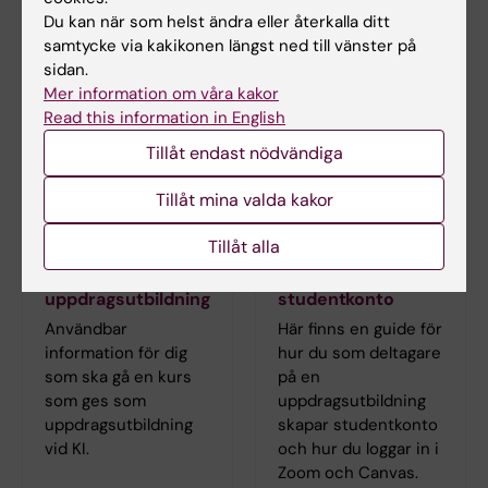
Organisatorisk tillhörighet: Uppdragsutbildning,
Du kan när som helst ändra eller återkalla ditt
Gemensamt verksamhetsstöd.
samtycke via kakikonen längst ned till vänster på
sidan.
Mer information om våra kakor
Read this information in English
Tillåt endast nödvändiga
Tillåt mina valda kakor
Tillåt alla
Kursdeltagare vid
Så aktiverar du ditt
uppdragsutbildning
studentkonto
Användbar
Här finns en guide för
information för dig
hur du som deltagare
som ska gå en kurs
på en
som ges som
uppdragsutbildning
uppdragsutbildning
skapar studentkonto
vid KI.
och hur du loggar in i
Zoom och Canvas.