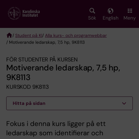
Skip
to
main
Sök
English
Meny
content
/
Student på KI
/
Alla kurs- och programwebbar
/ Motiverande ledarskap, 7,5 hp, 9K8113
Breadcrumb
FÖR STUDENTER PÅ KURSEN
Motiverande ledarskap, 7,5 hp,
9K8113
KURSKOD 9K8113
Hitta på sidan
Fokus i denna kurs ligger på ett
ledarskap som identifierar och