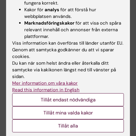
fungera korrekt.
Kakor för
analys
för att förstå hur
webbplatsen används.
Marknadsföringskakor
för att visa och spåra
relevant innehåll och annonser från externa
plattformar.
Viss information kan överföras till länder utanför EU.
Genom att samtycka godkänner du att vi sparar
cookies.
Du kan när som helst ändra eller återkalla ditt
samtycke via kakikonen längst ned till vänster på
sidan.
Mer information om våra kakor
Lärplattformen Canvas
Read this information in English
Logga in i Canvas
Tillåt endast nödvändiga
Lär dig använda Canvas i Canvas studentguide
Tillåt mina valda kakor
Tillåt alla