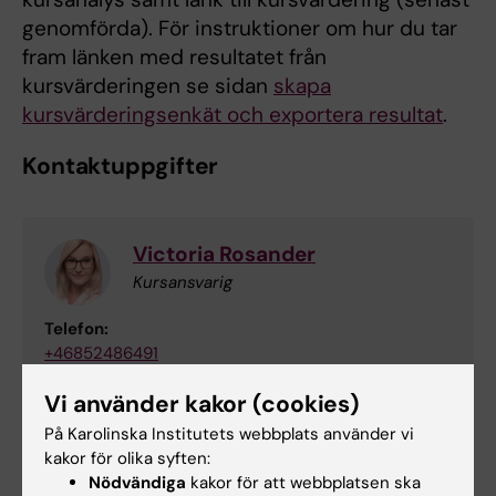
genomförda). För instruktioner om hur du tar
fram länken med resultatet från
kursvärderingen se sidan
skapa
kursvärderingsenkät och exportera resultat
.
Kontaktuppgifter
Victoria Rosander
Kursansvarig
Telefon:
+46852486491
E-post:
Vi använder kakor (cookies)
victoria.rosander@ki.se
På Karolinska Institutets webbplats använder vi
kakor för olika syften:
Nödvändiga
kakor för att webbplatsen ska