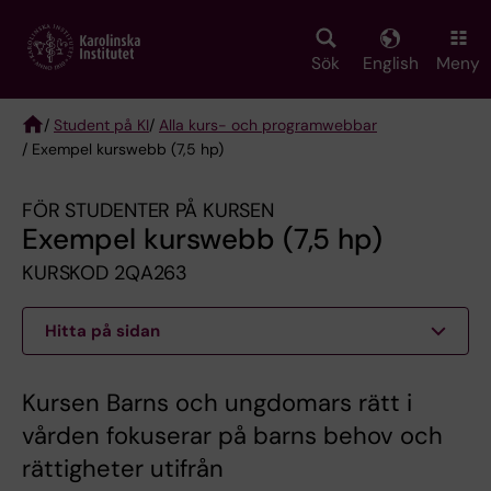
Skip
to
main
Sök
English
Meny
content
/
Student på KI
/
Alla kurs- och programwebbar
/ Exempel kurswebb (7,5 hp)
Breadcrumb
FÖR STUDENTER PÅ KURSEN
Exempel kurswebb (7,5 hp)
KURSKOD 2QA263
Hitta på sidan
Kursen Barns och ungdomars rätt i
vården fokuserar på barns behov och
rättigheter utifrån