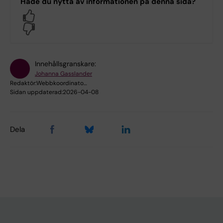
Hade du nytta av informationen på denna sida?
Yes
No
Innehållsgranskare:
Johanna Gasslander
Redaktör:
Webbkoordinato…
Sidan uppdaterad:
2026-04-08
Dela