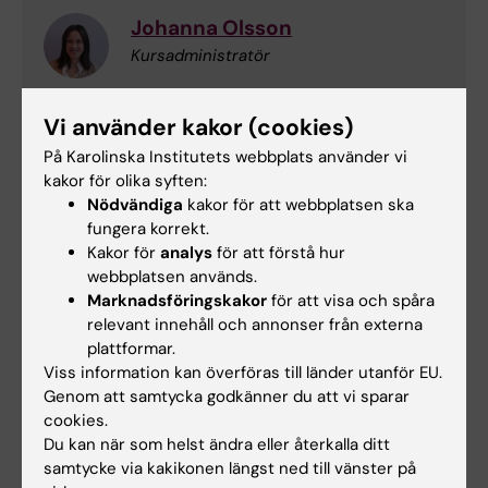
Johanna Olsson
Kursadministratör
Telefon:
Vi använder kakor (cookies)
+46852482440
E-post:
På Karolinska Institutets webbplats använder vi
johanna.olsson@ki.se
kakor för olika syften:
Nödvändiga
kakor för att webbplatsen ska
fungera korrekt.
Kakor för
analys
för att förstå hur
webbplatsen används.
Marknadsföringskakor
för att visa och spåra
relevant innehåll och annonser från externa
plattformar.
Viss information kan överföras till länder utanför EU.
Genom att samtycka godkänner du att vi sparar
cookies.
Du kan när som helst ändra eller återkalla ditt
samtycke via kakikonen längst ned till vänster på