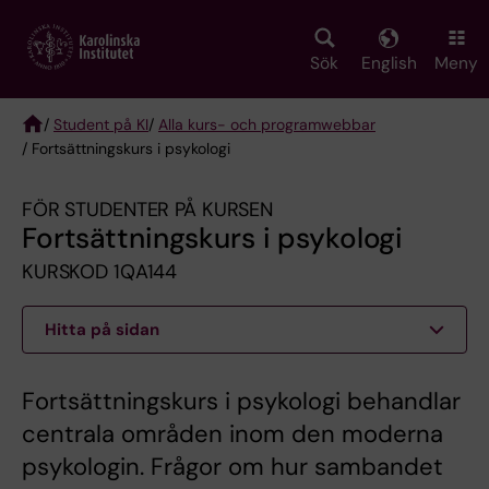
Skip
to
main
Sök
English
Meny
content
/
Student på KI
/
Alla kurs- och programwebbar
/ Fortsättningskurs i psykologi
Breadcrumb
FÖR STUDENTER PÅ KURSEN
Fortsättningskurs i psykologi
KURSKOD 1QA144
Hitta på sidan
Fortsättningskurs i psykologi behandlar
centrala områden inom den moderna
psykologin. Frågor om hur sambandet