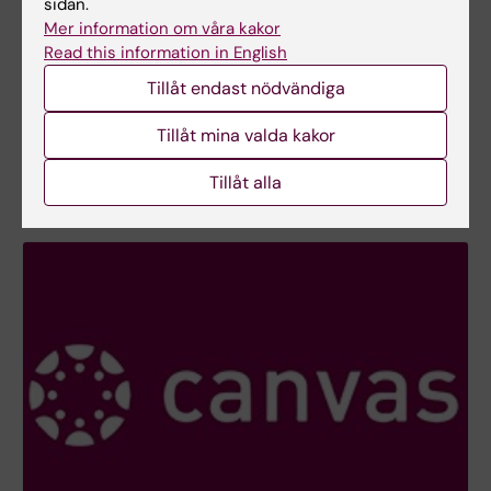
sidan.
Mer information om våra kakor
Read this information in English
Tillåt endast nödvändiga
Student på KI
Här hittar du information om sådant som rör dina
Tillåt mina valda kakor
studier och studentlivet på KI - från studiestart till
examen.
Tillåt alla