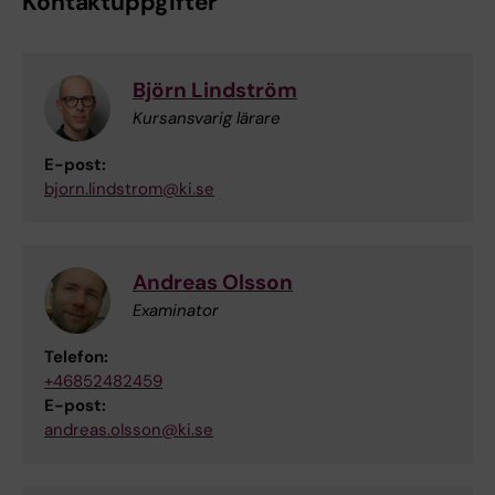
Kontaktuppgifter
Björn Lindström
Kursansvarig lärare
E-post:
bjorn.lindstrom@ki.se
Andreas Olsson
Examinator
Telefon:
+46852482459
E-post:
andreas.olsson@ki.se