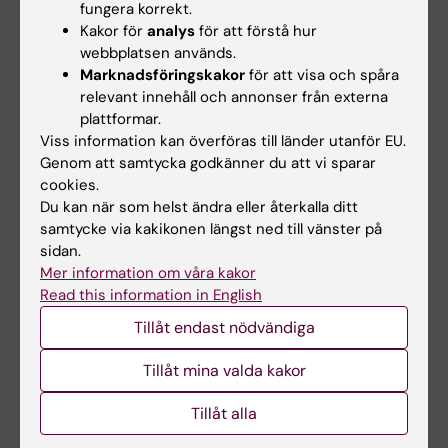
anna.stake@ki.se
fungera korrekt.
Kakor för
analys
för att förstå hur
webbplatsen används.
Marknadsföringskakor
för att visa och spåra
Anna Maria Kristina
relevant innehåll och annonser från externa
Gustafsson
plattformar.
Viss information kan överföras till länder utanför EU.
Examinator
Genom att samtycka godkänner du att vi sparar
Telefon:
cookies.
+46852482350
Du kan när som helst ändra eller återkalla ditt
E-post:
samtycke via kakikonen längst ned till vänster på
anna.gustafsson.1@ki.se
sidan.
Mer information om våra kakor
Read this information in English
Ann-Kathrine Lemon
Tillåt endast nödvändiga
Utbildningsadministratör
Tillåt mina valda kakor
Telefon:
+46852483270
Tillåt alla
E-post: