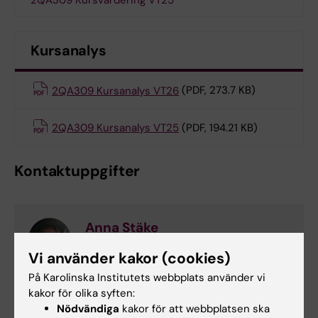
2QA309 Kursvärdering VT25
Kursanalys
2QA309 Kursanalys VT26
(PDF, 273.7 KB)
2QA309 Kursanalys VT25
(PDF, 194.21 KB)
Kontaktuppgifter
Anna Stäke
Kursansvarig lärare
Vi använder kakor (cookies)
Telefon:
På Karolinska Institutets webbplats använder vi
+46852482228
kakor för olika syften:
E-post:
Nödvändiga
kakor för att webbplatsen ska