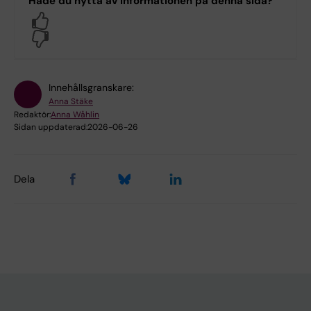
Hade du nytta av informationen på denna sida?
Yes
No
Innehållsgranskare:
Anna Stäke
Redaktör:
Anna Wåhlin
Sidan uppdaterad:
2026-06-26
Dela