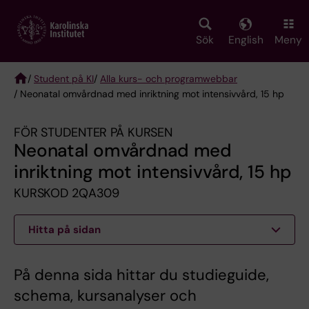
Skip
to
main
Sök
English
Meny
content
/
Student på KI
/
Alla kurs- och programwebbar
/ Neonatal omvårdnad med inriktning mot intensivvård, 15 hp
Breadcrumb
FÖR STUDENTER PÅ KURSEN
Neonatal omvårdnad med
inriktning mot intensivvård, 15 hp
KURSKOD 2QA309
Hitta på sidan
På denna sida hittar du studieguide,
schema, kursanalyser och