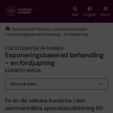
Skip
to
main
Sök
English
Meny
content
/
Student på KI
/
Alla kurs- och programwebbar
/ Exponeringsbaserad behandling - en fördjupning
Breadcrumb
FÖR STUDENTER PÅ KURSEN
Exponeringsbaserad behandling
- en fördjupning
KURSKOD 9K8126
Hitta på sidan
En av de valbara kurserna i den
sammanhållna specialistutbildning för