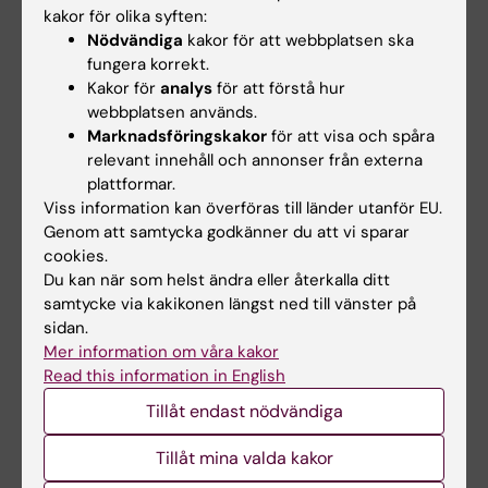
kakor för olika syften:
Nödvändiga
kakor för att webbplatsen ska
E-post:
fungera korrekt.
lina.collsioo@ki.se
Kakor för
analys
för att förstå hur
webbplatsen används.
Marknadsföringskakor
för att visa och spåra
relevant innehåll och annonser från externa
plattformar.
Viss information kan överföras till länder utanför EU.
Genom att samtycka godkänner du att vi sparar
cookies.
Du kan när som helst ändra eller återkalla ditt
samtycke via kakikonen längst ned till vänster på
Lärplattformen
Kursdeltagare vid
sidan.
Canvas
uppdragsutbildning
Mer information om våra kakor
Användbar
Logga in i Canvas
Read this information in English
information för dig
Lär dig använda
Tillåt endast nödvändiga
som ska gå en kurs
Canvas i Canvas
som ges som
studentguide
Tillåt mina valda kakor
uppdragsutbildning
vid KI.