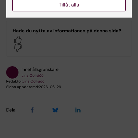
Tillåt alla
Hade du nytta av informationen på denna sida?
Yes
No
Innehållsgranskare:
Lina Collsiöö
Redaktör:
Lina Collsiöö
Sidan uppdaterad:
2026-06-29
Dela