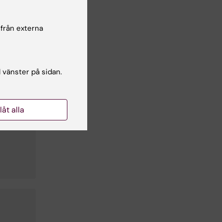
och
 från externa
l vänster på sidan.
llåt alla