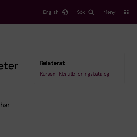
English
Sök
Meny
eter
Relaterat
Kursen i KI:s utbildningskatalog
 har
r