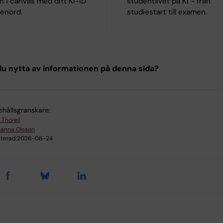
in i canvas med ditt KI-ID
studentlivet på KI - från
senord.
studiestart till examen.
u nytta av informationen på denna sida?
ehållsgranskare:
 Thorell
hanna Olsson
terad:
2026-06-24