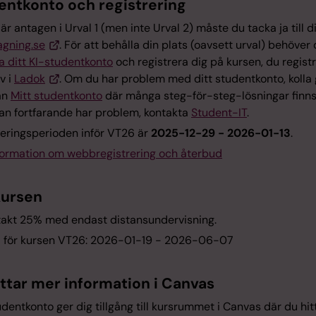
entkonto och registrering
r antagen i Urval 1 (men inte Urval 2) måste du tacka ja till d
agning.se
. För att behålla din plats (oavsett urval) behöver
a ditt KI-studentkonto
och registrera dig på kursen, du regist
lv i
Ladok
. Om du har problem med ditt studentkonto, kolla
an
Mitt studentkonto
där många steg-för-steg-lösningar finn
an fortfarande har problem, kontakta
Student-IT
.
reringsperioden inför VT26 är
2025-12-29 - 2026-01-13
.
formation om webbregistrering och återbud
ursen
takt 25% med endast distansundervisning.
 för kursen VT26: 2026-01-19 - 2026-06-07
ittar mer information i Canvas
udentkonto ger dig tillgång till kursrummet i Canvas där du hit