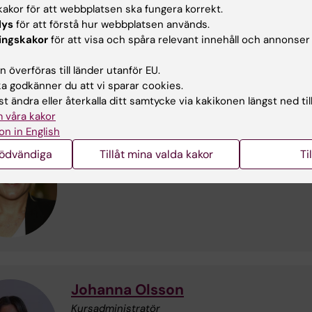
ursanalys 1QA141 ADHD och associerade svårigheter - teori 
akor för att webbplatsen ska fungera korrekt.
k VT26
(Word, 60.94 KB)
lys
för att förstå hur webbplatsen används.
ingskakor
för att visa och spåra relevant innehåll och annonser
aktuppgifter
 överföras till länder utanför EU.
 godkänner du att vi sparar cookies.
t ändra eller återkalla ditt samtycke via kakikonen längst ned til
 våra kakor
Lisa Thorell
on in English
Kursansvarig
nödvändiga
Tillåt mina valda kakor
Ti
E-post:
lisa.thorell@ki.se
Johanna Olsson
Kursadministratör