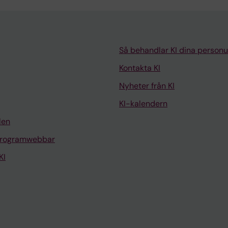
Så behandlar KI dina personu
Kontakta KI
Nyheter från KI
KI-kalendern
len
programwebbar
KI