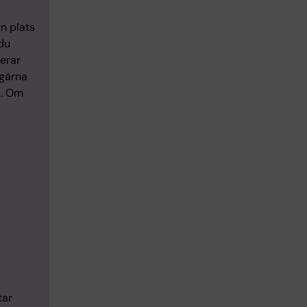
in plats
 du
rerar
 gärna
s. Om
tar