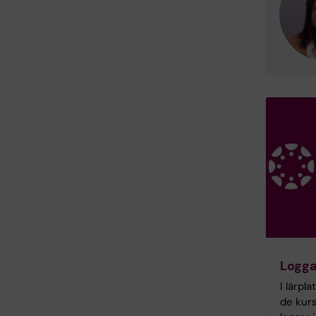
Logga
I lärpl
de kurs