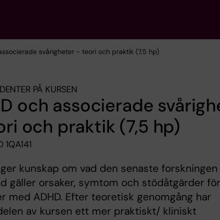
ssocierade svårigheter - teori och praktik (7,5 hp)
DENTER PÅ KURSEN
D och associerade svårigh
ori och praktik (7,5 hp)
 1QA141
 ger kunskap om vad den senaste forskningen
ad gäller orsaker, symtom och stödåtgärder fö
er med ADHD. Efter teoretisk genomgång har
delen av kursen ett mer praktiskt/ kliniskt