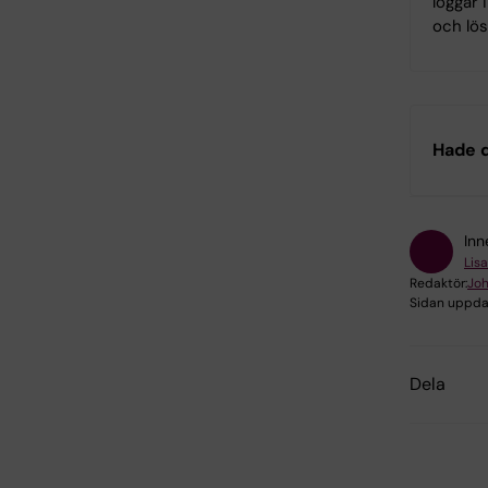
loggar 
och lö
Hade d
Inn
Lisa
Redaktör:
Jo
Sidan uppda
Dela