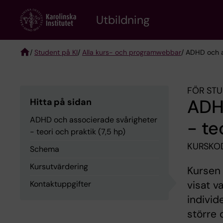
Skip
to
Utbildning
main
content
/
Student på KI
/
Alla kurs- och programwebbar
/ ADHD och a
Breadcrumb
FÖR STU
ADH
Hitta på sidan
ADHD och associerade svårigheter
- te
- teori och praktik (7,5 hp)
KURSKOD
Schema
Kursutvärdering
Kursen
visat v
Kontaktuppgifter
individ
större 