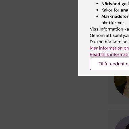
K
Nödvändiga
k
prakti
Kakor för
ana
Marknadsför
plattformar.
Kont
Viss information kan
Genom att samtycka
Du kan när som hels
Mer information om
Read this informati
Tillåt endast 