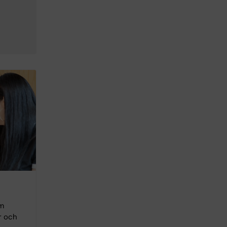
om
r och