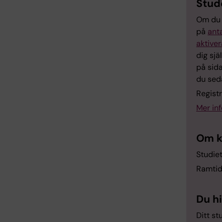
Stud
Om du ä
på
ant
aktiver
dig sjä
på sid
du sed
Regist
Mer in
Om k
Studie
Ramtid
Du h
Ditt st