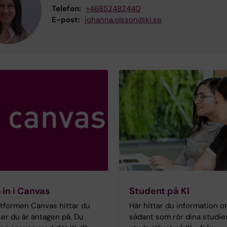
Telefon:
+46852482440
E-post:
johanna.olsson@ki.se
 in i Canvas
Student på KI
attformen Canvas hittar du
Här hittar du information 
er du är antagen på. Du
sådant som rör dina studie