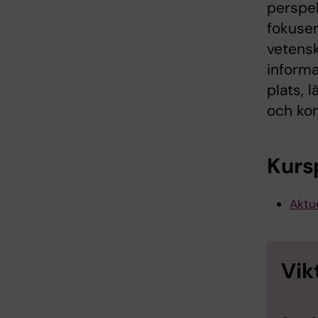
perspek
fokuser
vetensk
informa
plats, l
och kon
Kurs
Aktue
Vik